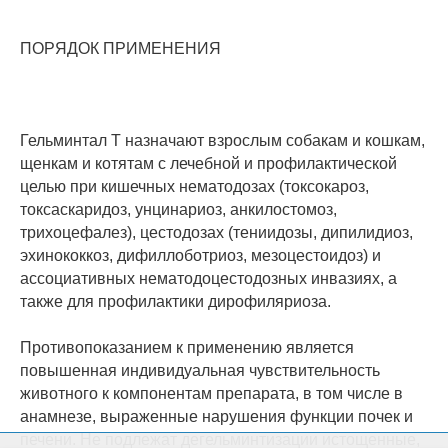
ПОРЯДОК ПРИМЕНЕНИЯ
Гельминтал Т назначают взрослым собакам и кошкам,
щенкам и котятам с лечебной и профилактической
целью при кишечных нематодозах (токсокароз,
токсаскаридоз, унцинариоз, анкилостомоз,
трихоцефалез), цестодозах (тениидозы, дипилидиоз,
эхинококкоз, дифиллоботриоз, мезоцестоидоз) и
ассоциативных нематодоцестодозных инвазиях, а
также для профилактики дирофиляриоза.
Противопоказанием к применению является
повышенная индивидуальная чувствительность
животного к компонентам препарата, в том числе в
анамнезе, выраженные нарушения функции почек и
печени. Не подлежат дегельминтизации истощенные,