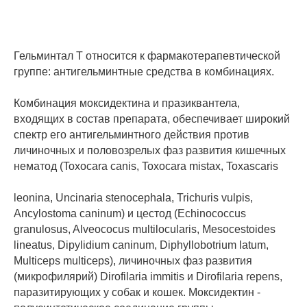
Гельминтал Т относится к фармакотерапевтической
группе: антигельминтные средства в комбинациях.
Комбинация моксидектина и празиквантела,
входящих в состав препарата, обеспечивает широкий
спектр его антигельминтного действия против
личиночных и половозрелых фаз развития кишечных
нематод (Toxocara canis, Toxocara mistax, Toxascaris
leonina, Uncinaria stenocephala, Trichuris vulpis,
Ancylostoma caninum) и цестод (Echinococcus
granulosus, Alveococus multilocularis, Mesocestoides
lineatus, Dipylidium caninum, Diphyllobotrium latum,
Multiceps multiceps), личиночных фаз развития
(микрофилярий) Dirofilaria immitis и Dirofilaria repens,
паразитирующих у собак и кошек. Моксидектин -