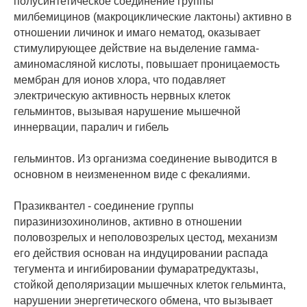
полусинтетическое соединение группы
милбемицинов (макроциклические лактоны) активно в
отношении личинок и имаго нематод, оказывает
стимулирующее действие на выделение гамма-
аминомасляной кислоты, повышает проницаемость
мембран для ионов хлора, что подавляет
электрическую активность нервных клеток
гельминтов, вызывая нарушение мышечной
иннервации, паралич и гибель
гельминтов. Из организма соединение выводится в
основном в неизмененном виде с фекалиями.
Празиквантел - соединение группы
пиразинизохинолинов, активно в отношении
половозрелых и неполовозрелых цестод, механизм
его действия основан на индуцировании распада
тегумента и ингибировании фумаратредуктазы,
стойкой деполяризации мышечных клеток гельминта,
нарушении энергетического обмена, что вызывает