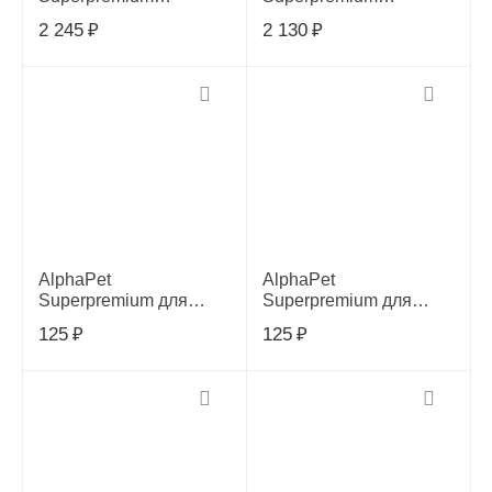
Monoprotein корм для
Monoprotein корм для
2 245
₽
2 130
₽
взрослых собак
взрослых собак
средних и крупных
средних и крупных
пород с белой рыбой,
пород с индейкой 2кг,
2кг, 652895
652673
AlphaPet
AlphaPet
Superpremium для
Superpremium для
собак оленина и
собак телятина и тыква
125
₽
125
₽
северные ягоды
мясные кусочки в
кусочки в соусе, 100г,
соусе, 100г,651904
652413