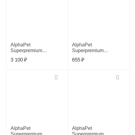
AlphaPet
AlphaPet
Superpremium
Superpremium
Monoprotein корм для
Monoprotein корм для
3 100
₽
655
₽
взрослых собак мелких
взрослых собак мелких
пород с индейкой, 3кг
пород с индейкой, 500г
AlphaPet
AlphaPet
Superpremium
Superpremium