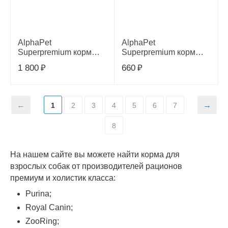
AlphaPet
AlphaPet
Superpremium корм
Superpremium корм
для собак мелких
для собак мелких
1 800
₽
660
₽
пород с индейкой и
пород с индейкой и
рисом сухой, 1,5кг
рисом, 500г
1
2
3
4
5
6
7
8
На нашем сайте вы можете найти корма для
взрослых собак от производителей рационов
премиум и холистик класса:
Purina;
Royal Canin;
ZooRing;