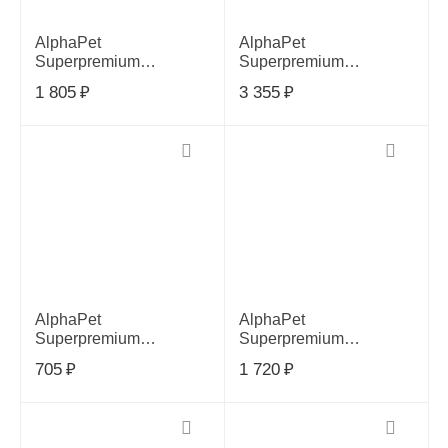
AlphaPet
AlphaPet
Superpremium
Superpremium
Monoprotein корм для
Monoprotein корм для
1 805
₽
3 355
₽
взрослых собак мелких
взрослых собак мелких
пород с белой рыбой,
пород с белой рыбой,
1,5кг
3кг
AlphaPet
AlphaPet
Superpremium
Superpremium
Monoprotein корм для
Monoprotein корм для
705
₽
1 720
₽
взрослых собак мелких
взрослых собак мелких
пород с белой рыбой,
пород с индейкой, 1.5кг
500г