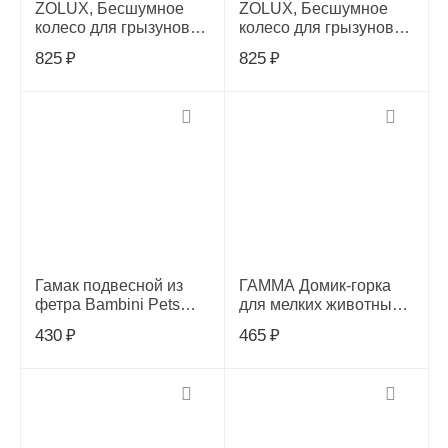
ZOLUX, Бесшумное
ZOLUX, Бесшумное
колесо для грызунов
колесо для грызунов
Rody 3, цвет рубиново-
Rody 3, цвет ярко-
825
₽
825
₽
красный, 206035
желтый, 206036
Гамак подвесной из
ГАММА Домик-горка
фетра Bambini Pets
для мелких животных
"Квадратный спальный
деревянный
430
₽
465
₽
мешок" для грызунов и
210*105*105мм
хорьков 25*25 см