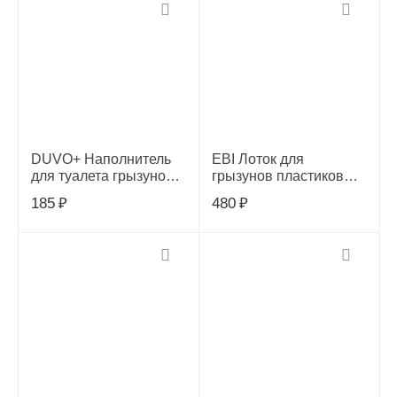
DUVO+ Наполнитель
EBI Лоток для
для туалета грызунов
грызунов пластиковый,
"Potty Kit", 100г
в ассортименте,
185
₽
480
₽
(Бельгия), 11762/DV
37х27х9см
(Нидерланды)!