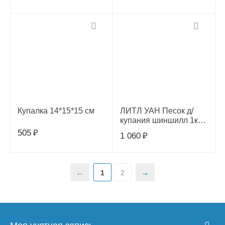
Дк06
Купалка 14*15*15 см
ЛИТЛ УАН Песок д/
купания шиншилл 1кг
33010
505
₽
1 060
₽
1
2