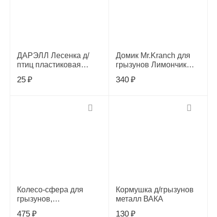
ДАРЭЛЛ Лесенка д/
Домик Mr.Kranch для
птиц пластиковая
грызунов Лимончик
малая, 5042
13х8х9 см, MKR211109
25
₽
340
₽
Колесо-сфера для
Кормушка д/грызунов
грызунов,
металл ВАКА
хромированное 15 см.,
475
₽
130
₽