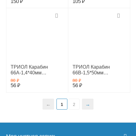
средних и крупных
150
₽
105
₽
пород, Zoo One, цинк,
покрытие хром, размер
16х72мм
ТРИОЛ Карабин
ТРИОЛ Карабин
66А-1,4*40мм
66В-1,5*50мм
1ШТ,11621022
1ШТ,11621024
80
₽
80
₽
56
₽
56
₽
1
2