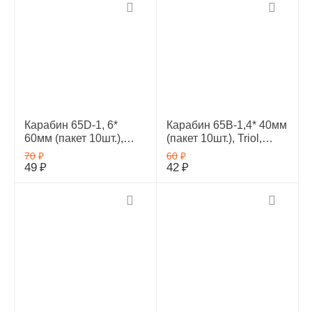
Карабин 65D-1, 6*
Карабин 65В-1,4* 40мм
60мм (пакет 10шт.),
(пакет 10шт.), Triol,
Triol, 11621012
11621008
70
₽
60
₽
49
₽
42
₽