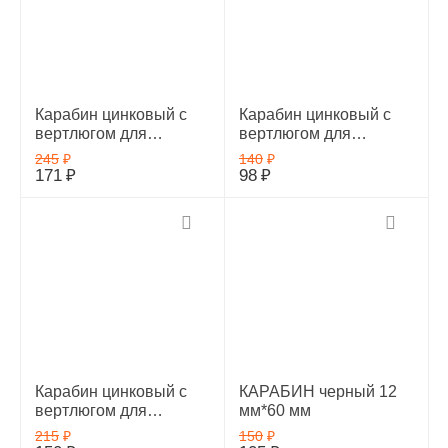
Карабин цинковый с
Карабин цинковый с
вертлюгом для
вертлюгом для
поводка собаки
поводка собаки
245
₽
140
₽
средних и крупных
средних и крупных
171
₽
98
₽
пород, Zoo One, цинк,
пород, Zoo One, цинк,
покрытие никель,
покрытие хром, размер
размер 37х60мм
12х65мм
Карабин цинковый с
КАРАБИН черный 12
вертлюгом для
мм*60 мм
поводка собаки
215
₽
150
₽