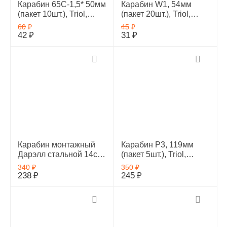
Карабин 65С-1,5* 50мм
Карабин W1, 54мм
(пакет 10шт.), Triol,
(пакет 20шт.), Triol,
11621010
11621037
60
₽
45
₽
42
₽
31
₽
Карабин монтажный
Карабин Р3, 119мм
Дарэлл стальной 14см
(пакет 5шт.), Triol,
(в индивидуальном
11621006
340
₽
350
₽
пакете), 090312пак
238
₽
245
₽