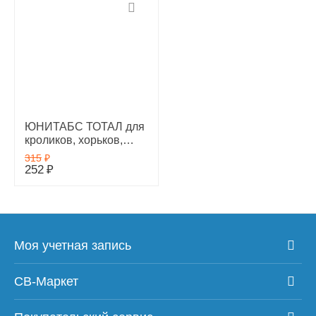
ЮНИТАБС ТОТАЛ для
кроликов, хорьков,
грызунов и птиц,
315
₽
раствор для приема
252
₽
внутрь, 10 мл
Моя учетная запись
СВ-Маркет