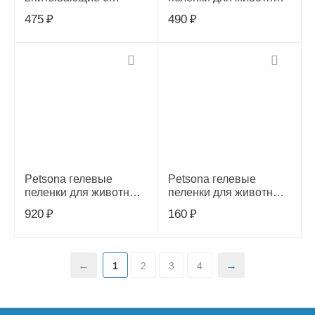
суперабсорбентом и
Extra с ароматом розы,
475
₽
490
₽
угловыми стикерами и
розовые, угловые
угольным
стикеры, 40х60, 30 шт.
фильтром,черн 45х60
20
Petsona гелевые
Petsona гелевые
пеленки для животных
пеленки для животных
Extra с ароматом розы,
Extra, черно-белые,
920
₽
160
₽
розовые, угловые
40х60, 10 шт. в
стикеры, 60х90, 30 шт
упаковке
1
2
3
4