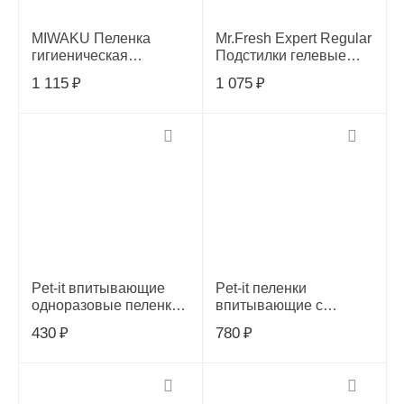
MIWAKU Пеленка
Mr.Fresh Expert Regular
гигиеническая
Подстилки гелевые
целлюлозная с
впитывающие для
1 115
₽
1 075
₽
суперабсорбентом,
собак и кошек, размер
черная 60 х 60 см (25
40*60 см, 30 шт
шт)
Pet-it впитывающие
Pet-it пеленки
одноразовые пеленки
впитывающие с
с суперабсорбентом
суперабсорбентом и
430
₽
780
₽
(SAP) и угл стикером
угловыми стикерами
45х60, 20 шт
60х60 20 шт, 27877