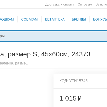
Доставка и оплата
Оптовым
Веткли
КОШКАМ
СОБАКАМ
ВЕТАПТЕКА
БРЕНДЫ
БОНУС
а, размер S, 45х60см, 24373
M-Pets многоразовая пеленка, размер S, 45х60см, 24373
КОД:
УТИ15746
1 015
₽