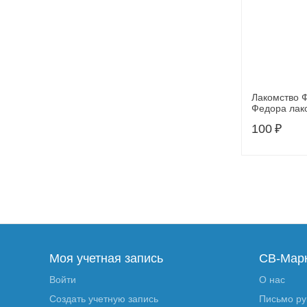
Лакомство 
Федора лак
кошек и котя
100
₽
г
Моя учетная запись
СВ-Мар
Войти
О нас
Создать учетную запись
Письмо р