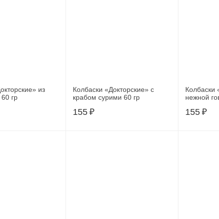
окторские» из
Колбаски «Докторские» с
Колбаски 
 60 гр
крабом сурими 60 гр
нежной го
155
₽
155
₽