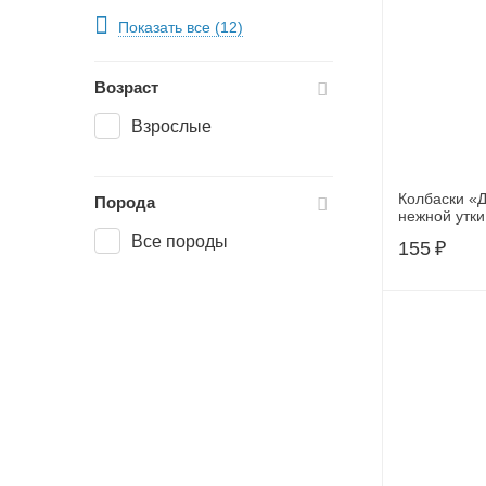
Утка
Показать все (12)
Форель
Возраст
Взрослые
Колбаски «Д
Порода
нежной утки
Все породы
155
₽