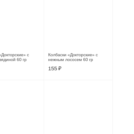
«Докторские» с
Колбаски «Докторские» с
вядиной 60 гр
нежным лососем 60 гр
155
₽