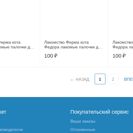
Ферма кота
Лакомство Ферма кота
Лакомство
омые палочки для
Федора лакомые палочки для
Федора ла
т из лосося 3 х 5
кошек и котят из утки 3 х 5 г
кошек и ко
100
₽
100
₽
г
НАЗАД
1
2
ВПЕ
кет
Покупательский сервис
Ваши заказы
уководителю
Отложенные