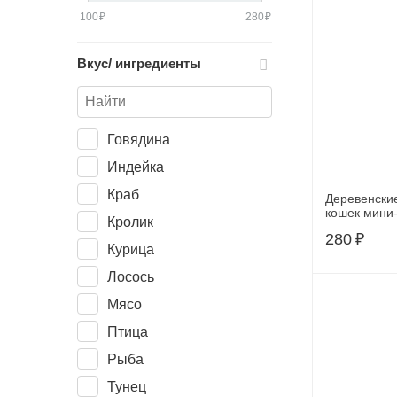
100
₽
280
₽
Вкус/ ингредиенты
Говядина
Индейка
Краб
Деревенски
кошек мини-
Кролик
из лосося
280
₽
Курица
Лосось
Мясо
Птица
Рыба
Тунец