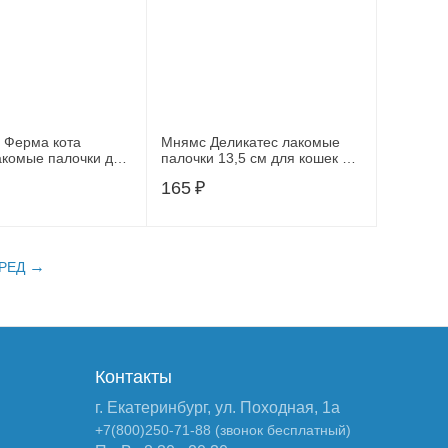
 Ферма кота
Мнямс Деликатес лакомые
комые палочки для
палочки 13,5 см для кошек с
тят из ягненка 3 х 5
индейкой и цыпленка 3*5 г
165
₽
РЕД
Контакты
г. Екатеринбург, ул. Походная, 1а
+7(800)250-71-88 (звонок бесплатный)