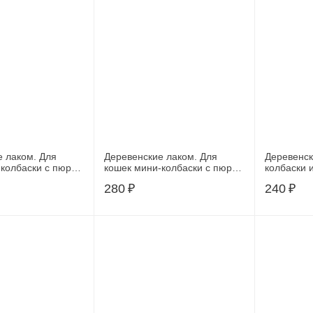
е лаком. Для
Деревенские лаком. Для
Деревенск
колбаски с пюре
кошек мини-колбаски с пюре
колбаски 
из тунца,540964
, 544090
280
₽
240
₽