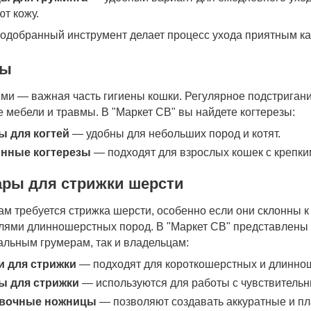
т кожу.
одобранный инструмент делает процесс ухода приятным как 
зы
ями — важная часть гигиены кошки. Регулярное подстригани
 мебели и травмы. В "Маркет СВ" вы найдете когтерезы:
 для когтей
— удобны для небольших пород и котят.
нные когтерезы
— подходят для взрослых кошек с крепки
ары для стрижки шерсти
ам требуется стрижка шерсти, особенно если они склонны 
лями длинношерстных пород. В "Маркет СВ" представлены а
льным грумерам, так и владельцам:
 для стрижки
— подходят для короткошерстных и длинно
ы для стрижки
— используются для работы с чувствитель
вочные ножницы
— позволяют создавать аккуратные и п