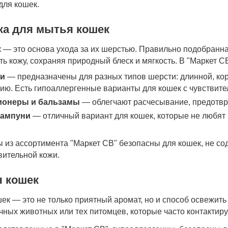
для кошек.
ка для мытья кошек
 — это основа ухода за их шерстью. Правильно подобранна
ь кожу, сохраняя природный блеск и мягкость. В "Маркет С
и
— предназначены для разных типов шерсти: длинной, коро
ю. Есть гипоаллергенные варианты для кошек с чувствите
ионеры и бальзамы
— облегчают расчесывание, предотвр
шампуни
— отличный вариант для кошек, которые не любят
ы из ассортимента "Маркет СВ" безопасны для кошек, не с
вительной кожи.
я кошек
шек — это не только приятный аромат, но и способ освежит
чных животных или тех питомцев, которые часто контактир