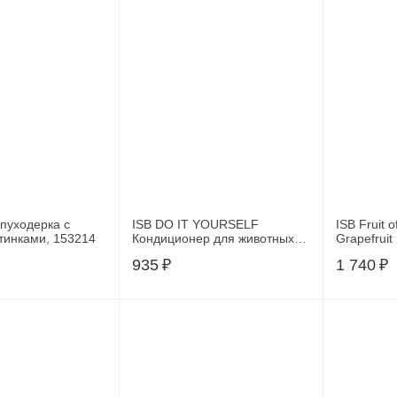
пуходерка с
ISB DO IT YOURSELF
ISB Fruit 
тинками, 153214
Кондиционер для животных с
Grapefrui
короткой шерстью 300 мл,
шерсти ср
935
₽
1 740
₽
DBACO300
витаминам
NSHA,NS