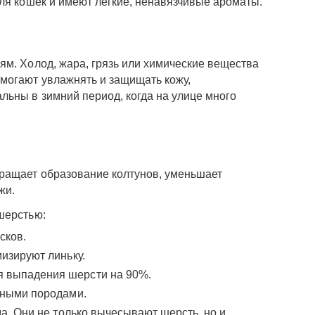
ля кошек и имеют легкие, ненавязчивые ароматы.
ям. Холод, жара, грязь или химические вещества
могают увлажнять и защищать кожу,
льны в зимний период, когда на улице много
ращает образование колтунов, уменьшает
жи.
шерстью:
сков.
изируют линьку.
 выпадения шерсти на 90%.
тными породами.
. Они не только вычесывают шерсть, но и