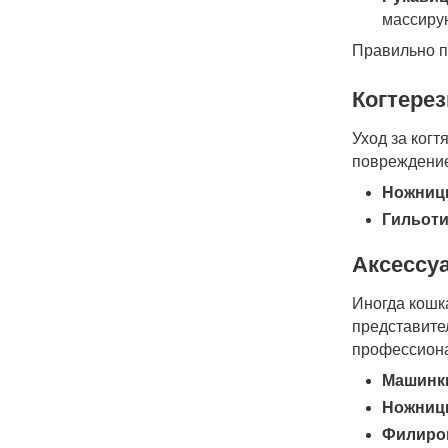
массирую
Правильно п
Когтере
Уход за когт
повреждение
Ножницы
Гильоти
Аксессу
Иногда кошк
представите
профессиона
Машинки
Ножниц
Филиро