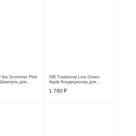
of the Grommer Pink
ISB Traditional Line Green
t Шампунь для
Apple Кондиционер для
едней длины с
длинной шерсти 500 мл.
1 760
₽
и 500 мл.,
HAPO500