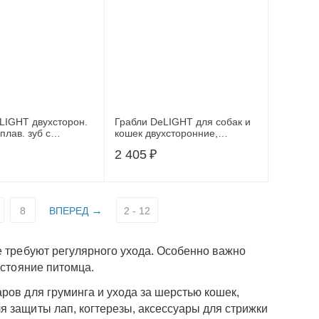
LIGHT двухсторон.
Грабли DeLIGHT для собак и
плав. зуб с
кошек двухсторонние,
м 37 круп. зуб.
двухрядные, 65 зуб.
2 405
₽
8037S
8
ВПЕРЕД
2 - 12
е требуют регулярного ухода. Особенно важно
остояние питомца.
ров для груминга и ухода за шерстью кошек,
я защиты лап, когтерезы, аксессуары для стрижки