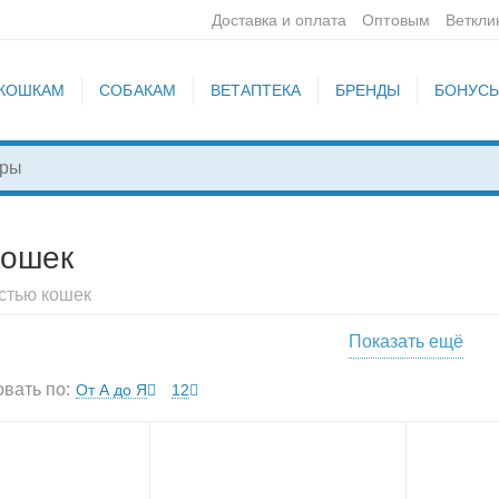
Доставка и оплата
Оптовым
Веткли
КОШКАМ
СОБАКАМ
ВЕТАПТЕКА
БРЕНДЫ
БОНУС
кошек
рстью кошек
Показать ещё
ические
Аксессуары для
Инструменты
ва для
стрижки кошек
для ухода за
вать по:
От А до Я
12
шек
когтями кошек