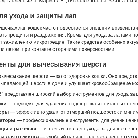
редставленные в "Маркет СВ", гипоаллергенны, безопасны д
ля ухода и защиты лап
ушечках лап кошек часто подвергается внешним воздействи
ать трещины и раздражения. Кремы для ухода за лапами по
т заживлению микротрещин. Такие средства особенно актуа
ли летом, при контакте с горячими поверхностями.
енты для вычесывания шерсти
вычесывание шерсти — залог здоровья кошки. Оно предотв
выпадающей шерсти в доме и улучшает кровообращение ко
В" представлен широкий выбор инструментов для ухода за 
рки
— подходят для удаления подшерстка и спутанных воло
еры
— эффективно удаляют отмерший подшерсток и миним
аторы
— профессиональные инструменты для уменьшения
цы и расчески
— используются для ухода за длинношерс
ы для груминга
— удобный вариант для ежедневного ухода