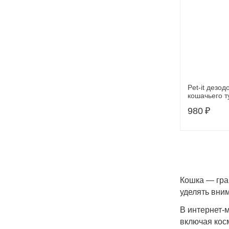
Pet-it дезод
кошачьего т
ароматом зе
980
₽
Кошка — гра
уделять вним
В интернет-
включая кос