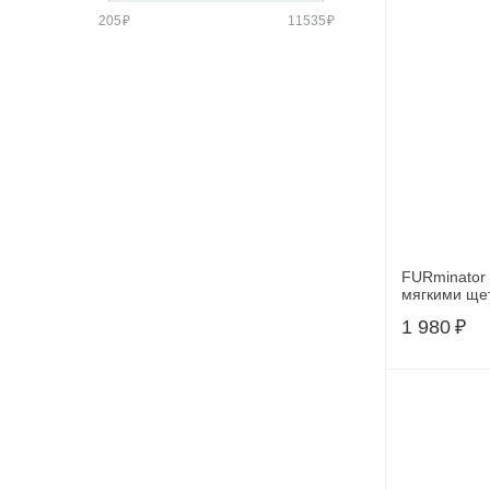
205
₽
11535
₽
FURminator 
мягкими ще
1 980
₽