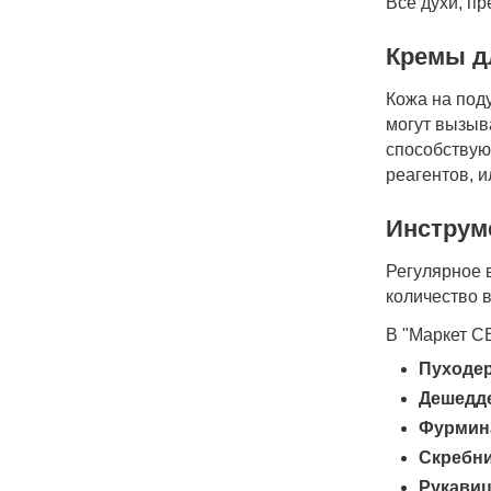
Все духи, п
Кремы д
Кожа на под
могут вызыв
способствую
реагентов, и
Инструм
Регулярное 
количество 
В "Маркет С
Пуходе
Дешедд
Фурмин
Скребни
Рукавиц