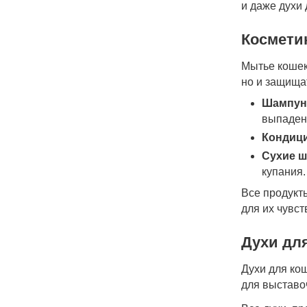
и даже духи 
Космети
Мытье кошек
но и защищат
Шампун
выпадени
Кондиц
Сухие 
купания.
Все продукт
для их чувст
Духи дл
Духи для ко
для выставо