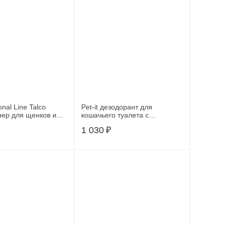
onal Line Talco
Pet-it дезодорант для
ер для щенков и
кошачьего туалета с
 мл, BALTALC500
ароматом детской присыпки,
1 030
₽
450 г