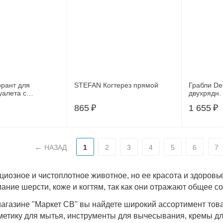
орант для
STEFAN Когтерез прямой
Грабли De
уалета с
двухрядн. 
леного чая, 450 г
дешеддеро
865
₽
1 655
₽
68037S, 6
НАЗАД
1
2
3
4
5
6
7
циозное и чистоплотное животное, но ее красота и здоровь
ание шерсти, коже и когтям, так как они отражают общее с
магазине "Маркет СВ" вы найдете широкий ассортимент това
метику для мытья, инструменты для вычесывания, кремы дл