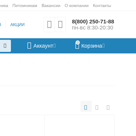
ника
Питомникам
Вакансии
О компании
Контакты
8(800) 250-71-88
Ы
АКЦИИ
пн-вс 8:30-20:30
0
Аккаунт
Корзина
Инструменты
для ухода за
шерстью кошек