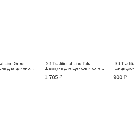
nal Line Green
ISB Traditional Line Talc
ISB Traditi
унь для длинной
Шампунь для щенков и котят
Кондицион
 мл., SHAM500
500 мл
котят 100
1 785
₽
900
₽