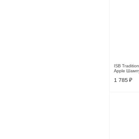
ISB Traditio
Apple Шамп
шерсти 500
1 785
₽