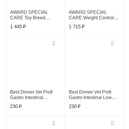
AWARD SPECIAL
AWARD SPECIAL
CARE Toy Breed
CARE Weight Control
Support для
для взр.собак всех
1 445
₽
1 715
₽
взрос.собак мелких
пород для контр. веса
пород с мясом ягнёнка
с индейкой 2кг,
1,5 кг,2548917
2548887
Best Dinner Vet Profi
Best Dinner Vet Profi
Gastro Intestinal
Gastro Intestinal Low
говядина, сердце
Fat птица конс.д/собак
230
₽
230
₽
консервы для собак
100г, 409419
0,1кг, 404384