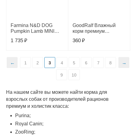
Farmina N&D DOG
GoodRalf Влажный
Pumpkin Lamb MINI
корм премиум
для взрослых собак
Говядина морковь
1 735
₽
360
₽
мелких пород Ягненок
380г, 9780201379563
с черникой 800 г.
1
2
3
4
5
6
7
8
9
10
На нашем сайте вы можете найти корма для
взрослых собак от производителей рационов
премиум и холистик класса:
Purina;
Royal Canin;
ZooRing;