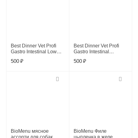
Best Dinner Vet Profi
Best Dinner Vet Profi
Gastro Intestinal Low
Gastro Intestinal
Fat птица конс.д/собак
ягненок с сердцем
500
₽
500
₽
340г, 409426
консервы для собак
0,34кг, 264836
BioMenu мясное
BioMenu Филе
ассорти для собак
цыпленка в желе