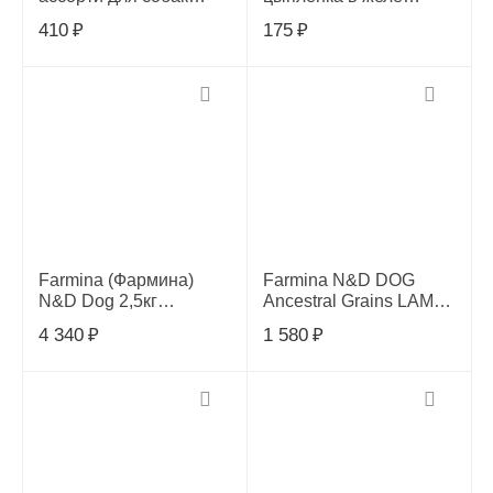
750гр,104903
150гр,68786
410
₽
175
₽
Farmina (Фармина)
Farmina N&D DOG
N&D Dog 2,5кг
Ancestral Grains LAMB
беззерновой ягненок,
& BLUEBERRY для
4 340
₽
1 580
₽
черника, тыква сухой
взрослых собак мелких
для собак мелк пор
пород 800 г
033277