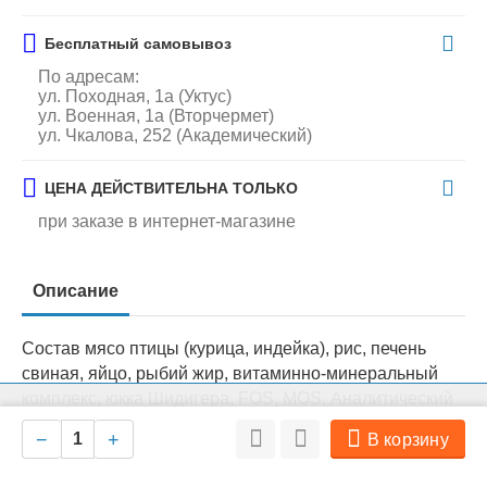
Бесплатный самовывоз
По адресам:
ул. Походная, 1а (Уктус)
ул. Военная, 1а (Вторчермет)
ул. Чкалова, 252 (Академический)
ЦЕНА ДЕЙСТВИТЕЛЬНА ТОЛЬКО
при заказе в интернет-магазине
Описание
Состав мясо птицы (курица, индейка), рис, печень
свиная, яйцо, рыбий жир, витаминно-минеральный
комплекс, юкка Шидигера, FOS, MOS. Аналитический
На нашем сайте мы используем cookie для сбора информации
состав Сырой протеин 6,5%, сырой жир 2%, сырая
Ок
технического характера. Совершая любые действия на сайте, вы
−
+
В корзину
соглашаетесь с политикой обработки персональных данных
клетчатка 0,45%, сырая зола 1,6%, кальций 0,3%,
фосфор 0,24%, натрий 0,08%, калий 0,3%, магний