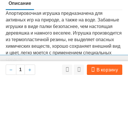
Описание
Апортировочная игрушка предназначена для
активных игр на природе, а также на воде. Забавные
игрушки в виде палки безопаснее, чем настоящая
деревяшка и намного веселее. Игрушка производится
из термопластичной резины, не выделяет опасных
химических веществ, хорошо сохраняет внешний вид
и цвет, легко моется с применением специальных
средств.
На нашем сайте мы используем cookie для сбора информации
Игрушка не тонет в воде, веревочкой будет удобно
Ок
технического характера. Совершая любые действия на сайте, вы
−
+
В корзину
соглашаетесь с политикой обработки персональных данных
воспользоваться при совместных играх с вашим
питомцем или для ношения.
Современный, яркий, необычный дизайн,
непременно понравится вашему питомцу.
У игрушки флуоресцентные глаза, что делает более
заметным местонахождение вашего питомца в
темноте. А любимая игрушка не потеряется в парке, в
темное время суток.