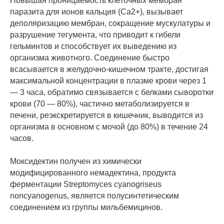
Повышая проницаемость клеточных мембран
паразита для ионов кальция (Ca2+), вызывает
деполяризацию мембран, сокращение мускулатуры и
разрушение тегумента, что приводит к гибели
гельминтов и способствует их выведению из
организма животного. Соединение быстро
всасывается в желудочно-кишечном тракте, достигая
максимальной концентрации в плазме крови через 1
— 3 часа, обратимо связывается с белками сыворотки
крови (70 — 80%), частично метаболизируется в
печени, реэкскретируется в кишечник, выводится из
организма в основном с мочой (до 80%) в течение 24
часов.
Моксидектин получен из химически
модифицированного немадектина, продукта
ферментации Streptomyces cyanogriseus
noncyanogenus, является полусинтетическим
соединением из группы мильбемицинов.