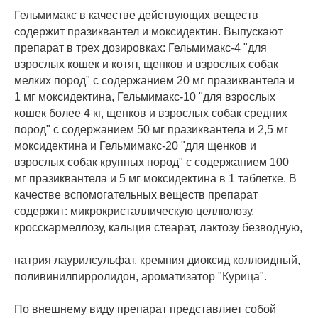
Гельмимакс в качестве действующих веществ
содержит празиквантел и моксидектин. Выпускают
препарат в трех дозировках: Гельмимакс-4 "для
взрослых кошек и котят, щенков и взрослых собак
мелких пород" с содержанием 20 мг празиквантела и
1 мг моксидектина, Гельмимакс-10 "для взрослых
кошек более 4 кг, щенков и взрослых собак средних
пород" с содержанием 50 мг празиквантела и 2,5 мг
моксидектина и Гельмимакс-20 "для щенков и
взрослых собак крупных пород" с содержанием 100
мг празиквантела и 5 мг моксидектина в 1 таблетке. В
качестве вспомогательных веществ препарат
содержит: микрокристаллическую целлюлозу,
кросскармеллозу, кальция стеарат, лактозу безводную,
натрия лаурилсульфат, кремния диоксид коллоидный,
поливинилпирролидон, ароматизатор "Курица".
По внешнему виду препарат представляет собой