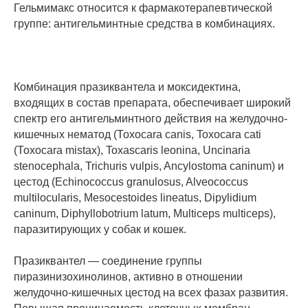
Гельмимакс относится к фармакотерапевтической
группе: антигельминтные средства в комбинациях.
Комбинация празиквантела и моксидектина,
входящих в состав препарата, обеспечивает широкий
спектр его антигельминтного действия на желудочно-
кишечных нематод (Тохосаra саnis, Toxocara cati
(Тохосаra mistax), Toxascaris leonina, Uncinaria
stenocephala, Trichuris vulpis, Ancylostoma caninum) и
цестод (Echinococcus granulosus, Alveocoсcus
multilocularis, Mesocestoides lineatus, Dipylidium
caninum, Diphyllobotrium latum, Multiceps multiceps),
паразитирующих у собак и кошек.
Празиквантел — соединение группы
пиразинизохинолинов, активно в отношении
желудочно-кишечных цестод на всех фазах развития.