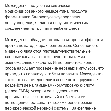
Моксидектин получен из химически
модифицированного немадектина, продукта
ферментации Streptomyces cyanogriseus
noncyanogenus, является полусинтетическим
соединением из группы мильбемицинов.
Моксидектин обладает антипаразитарным эффектом
против нематод и арахноэнтомозов. Основной его
мишенью являются глютамат-чувствительные
хлорные каналы, а также рецепторы гамма-
аминомасляной кислоты. Изменение тока ионов
хлора нарушает проведение нервных импульсов, что
приводит к параличу и гибели паразита. Моксидектин
также оказывает дополнительное потенцирующее
воздействие на гамма-аминобутировую кислоту
(далее ГАБК), ускоряя ее выделение из
пресинаптических окончаний и облегчая ее
поглощение постсинаптическими рецепторами
периферической нервной системы. Закрепление