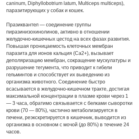
caninum, Diphyllobotrium latum, Multiceps multiceps),
паразитирующих у собак и кошек.
Празиквантел — соединение группы
пиразинизохинолинов, активно в отношении
желудочно-кишечных цестод на всех фазах развития.
Повышая проницаемость клеточных мембран
паразита для ионов кальция (Ca2+), вызывает
деполяризацию мембран, сокращение мускулатуры и
разрушение тегумента, что приводит к гибели
гельминтов и способствует их выведению из
организма животного. Соединение быстро
всасывается в желудочно-кишечном тракте, достигая
максимальной концентрации в плазме крови через 1
— 3 часа, обратимо связывается с белками сыворотки
крови (70 — 80%), частично метаболизируется в
печени, реэкскретируется в кишечник, выводится из
организма в основном с мочой (до 80%) в течение 24
часов.