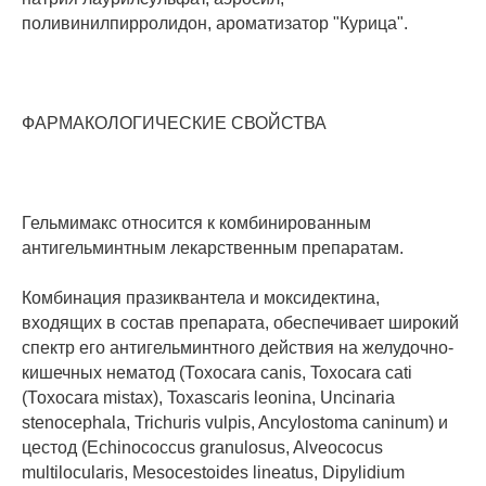
поливинилпирролидон, ароматизатор "Курица".
ФАРМАКОЛОГИЧЕСКИЕ СВОЙСТВА
Гельмимакс относится к комбинированным
антигельминтным лекарственным препаратам.
Комбинация празиквантела и моксидектина,
входящих в состав препарата, обеспечивает широкий
спектр его антигельминтного действия на желудочно-
кишечных нематод (Тохосаra саnis, Toxocara cati
(Тохосаra mistax), Toxascaris leonina, Uncinaria
stenocephala, Trichuris vulpis, Ancylostoma caninum) и
цестод (Echinococcus granulosus, Alveococus
multilocularis, Mesocestoides lineatus, Dipylidium