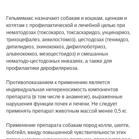
Гельмимакс назначают собакам и кошкам, щенкам и
котятам с профилактической и лечебной целью при
нематодозах (токсокароз, токсаскаридоз, унцинариоз,
трихоцефалез, анкилостомоз), цестодозах (тениидоз,
дипилидиоз, эхинококкоз, дифиллоботриоз,
альвеококкоз, мезоцестоидоз) и смешанных
нематодо-цестодозных инвазиях, а также для
профилактики дирофиляриоза.
Противопоказанием к применению является
индивидуальная непереносимость компонентов
препарата (в том числе в анамнезе), выраженные
нарушения функции почек и печени. Не следует
применять препарат животным массой менее 0,5 кг.
Применение препарата собакам пород колли, шелти,
бобтейл, ввиду повышенной чувствительности этих