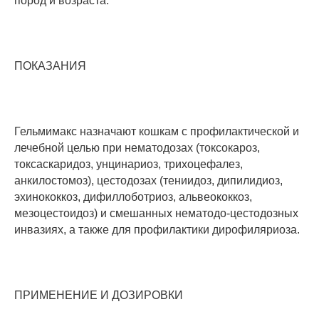
пород и возраста.
ПОКАЗАНИЯ
Гельмимакс назначают кошкам с профилактической и
лечебной целью при нематодозах (токсокароз,
токсаскаридоз, унцинариоз, трихоцефалез,
анкилостомоз), цестодозах (тениидоз, дипилидиоз,
эхинококкоз, дифиллоботриоз, альвеококкоз,
мезоцестоидоз) и смешанных нематодо-цестодозных
инвазиях, а также для профилактики дирофиляриоза.
ПРИМЕНЕНИЕ И ДОЗИРОВКИ