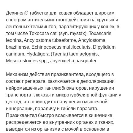
Дехинел® таблетки для кошек обладает широким
спектром антигельминтного действия на круглых и
ленточных гельминтов, паразитирующих у кошек, в
том числе Тохосага cati (syn. mystax), Toxascaris
leonina, Ancylostoma tubaeforme, Ancylostoma
braziliense, Echinocoecus multilocularis, Dipylidium
caninum, Hydatigera (Taenia) taeniaeformis,
Mesocestoides spp., Joyeuxiella pasqualei.
Механизм действия празиквантела, входящего в
состав препарата, заключается в деполяризации
нейромышечных ганглиоблокаторов, нарушении
транспорта глюкозы и микротурбулярной функции у
цестод, что приводит к нарушению мышечной
иннервации, параличу и гибели паразита.
Празиквантел быстро всасывается в кишечнике
распределяется во внутренних органах и тканях,
выводится из организма с мочой в основном в