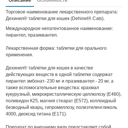
Описание
Особенности
Торговое наименование лекарственного препарата:
Дехинел® таблетки для кошек (Dehinel® Cats).
Международное непатентованное наименование:
пирантел, празиквантел.
Лекарственная форма: таблетки для орального
применения.
Дехинел® таблетки для кошек в качестве
действующих веществ в одной таблетке содержат
пирантел эмбонат- 230 мг и празиквантел - 20 мг, а
также вспомогательные вещества: крахмал
кукурузный, микрокристаллическую целлюлозу (Е460),
поливидон К25, магния стеарат (Е572), коллоидный
безводный кварц, гипромеллозу, полиэтиленгликоль
4000, диоксид титана (Е171).
Препарат по внешнему виду представляет собой