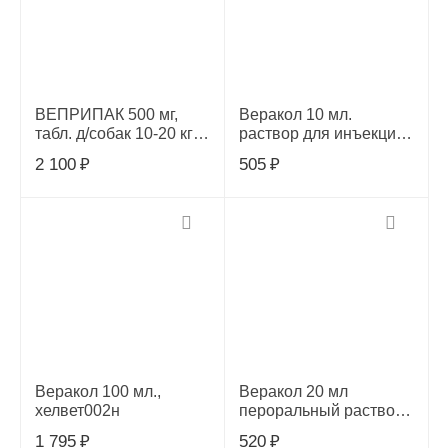
ВЕПРИПАК 500 мг,
Веракол 10 мл.
табл. д/собак 10-20 кг,
раствор для инъекций,
(1 таб.)
001/1
2 100
₽
505
₽
Веракол 100 мл.,
Веракол 20 мл
хелвет002н
пероральный раствор,
003/н
1 795
₽
520
₽