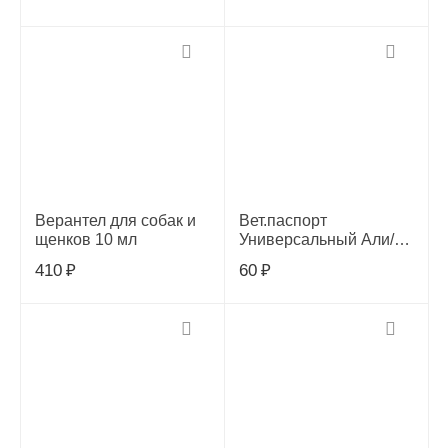
Верантел для собак и
Вет.паспорт
щенков 10 мл
Универсальный Али/
Сан
410
₽
60
₽