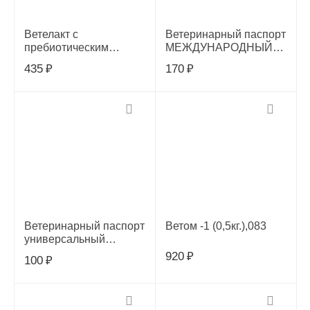
Ветелакт с
Ветеринарный паспорт
пребиотическим
МЕЖДУНАРОДНЫЙ ,
компонентом 20 мл.,
594553
435
₽
170
₽
AB419
Ветеринарный паспорт
Ветом -1 (0,5кг.),083
универсальный
Миралек
920
₽
100
₽