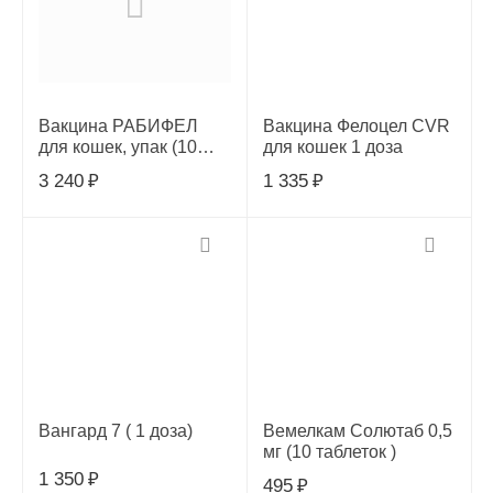
Вакцина РАБИФЕЛ
Вакцина Фелоцел CVR
для кошек, упак (10
для кошек 1 доза
доз)
3 240
₽
1 335
₽
Вангард 7 ( 1 доза)
Вемелкам Солютаб 0,5
мг (10 таблеток )
1 350
₽
495
₽