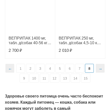
ВЕПРИПАК 1400 мг,
ВЕПРИПАК 250 мг,
табл. д/собак 40-56 кг,(1
табл. д/собак 4,5-10 кг,
таб.)
(1 таб.)
2 700
₽
2 010
₽
1
2
3
4
5
6
7
8
9
10
11
12
13
14
15
Здоровье своего питомца очень часто беспокоит
хозяев. Каждый питомец — кошка, собака или
хомячок могут заболеть в самый