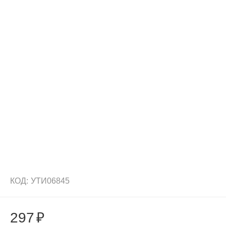
КОД:
УТИ06845
297
₽