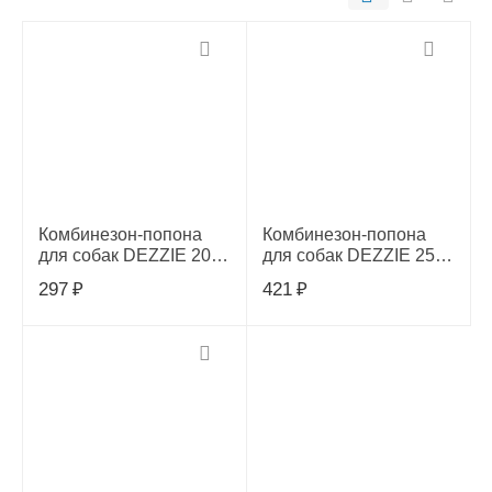
Комбинезон-попона
Комбинезон-попона
для собак DEZZIE 20
для собак DEZZIE 25
см. девочка (5635720),
см. девочка (5635721),
297
₽
421
₽
55043
55044