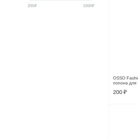
200
₽
1000
₽
OSSO Fashi
попона для 
50)
200
₽