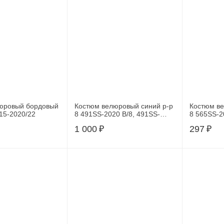
юровый бордовый
Костюм велюровый синий р-р
Костюм ве
15-2020/22
8 491SS-2020 В/8, 491SS-
8 565SS-2
2020 В/8
2021/8
1 000
₽
297
₽