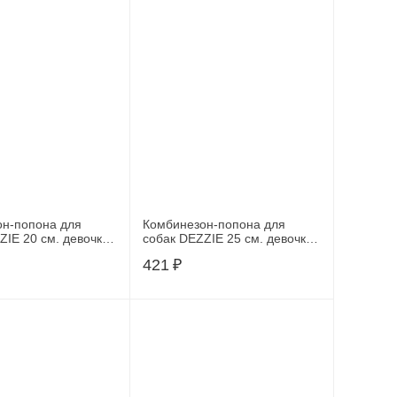
он-попона для
Комбинезон-попона для
ZIE 20 см. девочка
собак DEZZIE 25 см. девочка
, 55043
(5635721), 55044
421
₽