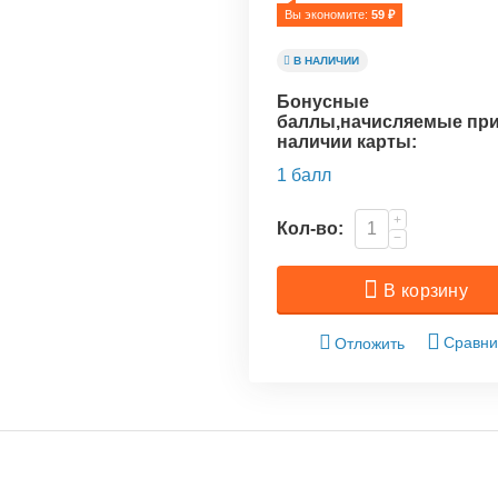
Вы экономите: 
59
 ₽
В НАЛИЧИИ
Бонусные
баллы,начисляемые пр
наличии карты:
1 балл
+
Кол-во:
−
В корзину
Сравни
Отложить