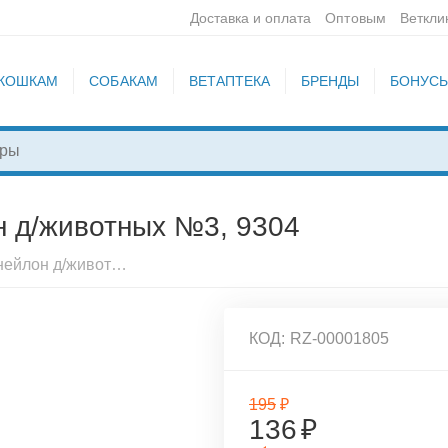
Доставка и оплата
Оптовым
Веткли
КОШКАМ
СОБАКАМ
ВЕТАПТЕКА
БРЕНДЫ
БОНУС
н д/животных №3, 9304
Намордник для собак нейлон д/животных №3, 9304
КОД:
RZ-00001805
195
₽
136
₽