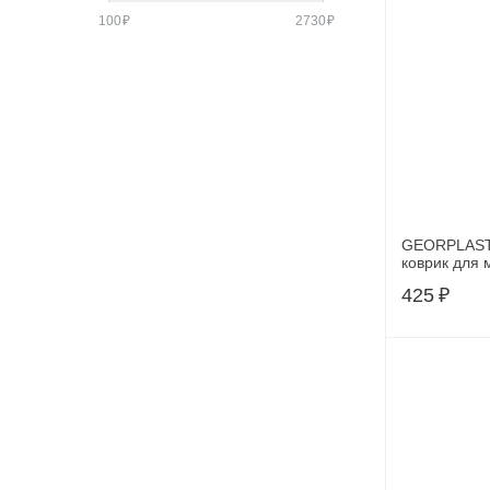
100
₽
2730
₽
GEORPLAST 
коврик для 
10185, 5751
425
₽