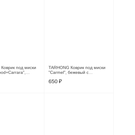
Коврик под миски
TARHONG Коврик под миски
ood+Carrara",
"Carmel", бежевый с
-белый, 48х29см
рисунком, 48х29см
650
₽