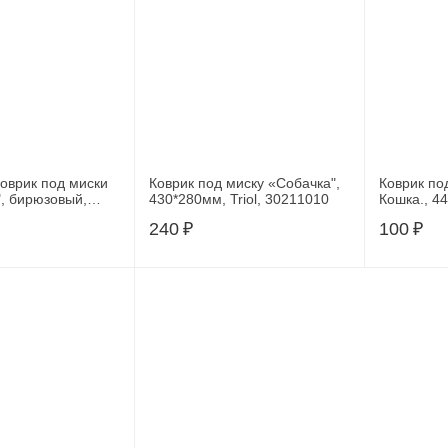
врик под миски
Коврик под миску «Собачка",
Коврик по
", бирюзовый,
430*280мм, Triol, 30211010
Кошка., 44х28 см пластик
Ф-24544, 
240
₽
100
₽