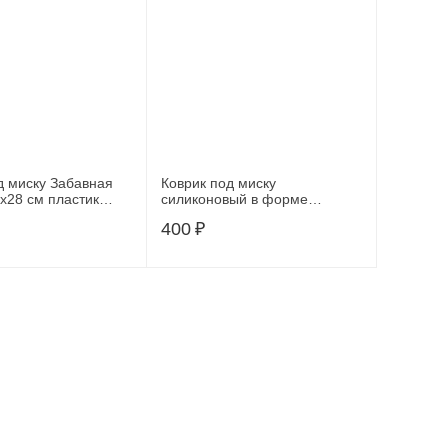
д миску Забавная
Коврик под миску
силиконовый в форме
Ф-24544
косточки БЕЖЕВЫЙ 52*38
400
₽
см., 21001