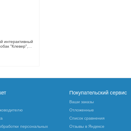
й интерактивный
собак "Клевер",
 Gamma,
кет
Покупательский сервис
Ваши заказы
уководителю
Отложенные
та
Список сравнения
обработки персональных
Отзывы в Яндексе