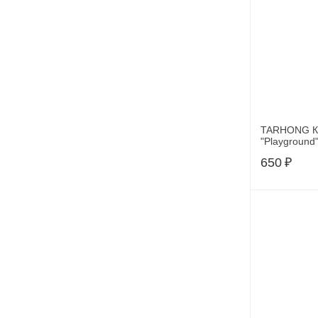
TARHONG Ко
"Playground
48х29см
650
₽