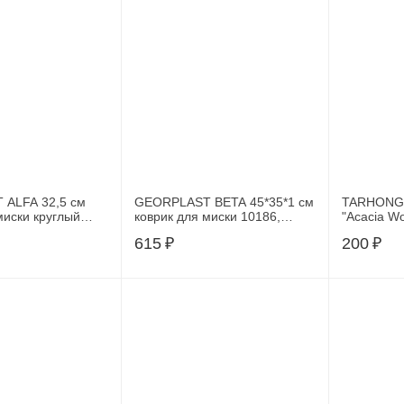
ALFA 32,5 см
GEORPLAST BETA 45*35*1 см
TARHONG 
миски круглый
коврик для миски 10186,
"Acacia W
3
57514
коричнево
615
₽
200
₽