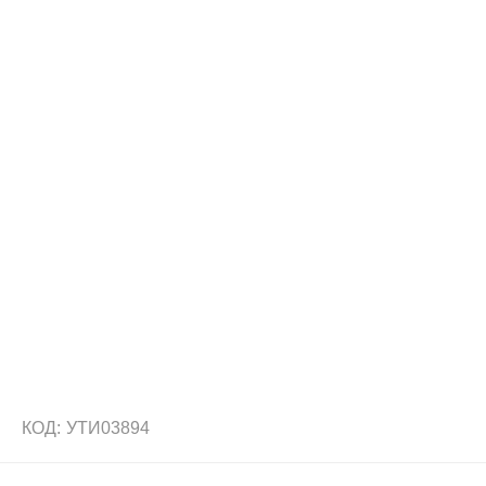
КОД:
УТИ03894