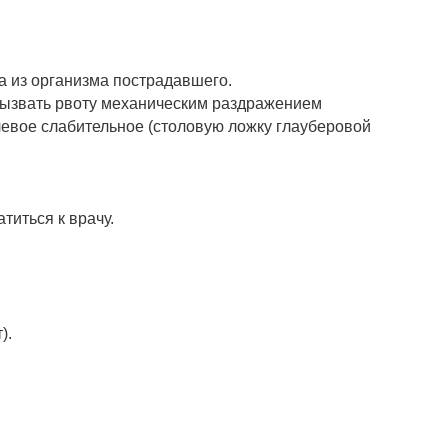
а из организма пострадавшего.
вызвать рвоту механическим раздражением
олевое слабительное (столовую ложку глауберовой
титься к врачу.
).