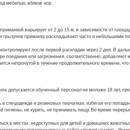
под мебелью, вблизи нор.
приманкой варьирует от 2 до 15 м, в зависимости от площа
ти грызунов приманку раскладывают часто и небольшими п
контролируют после первой раскладки через 2 дня. В дал
ре поедания или загрязнения, соответственно, добавляют 
ется нетронутой в течение продолжительного времени, что 
виях допускается обученный персонал не моложе 18 лет, п
в спецодежде и резиновых перчатках, избегая его попадания
 гигиены, не курить, не принимать пищу. Во время переры
ься в местах, недоступных для детей и домашних животных
завершении дератизационных работ следует удалять. Упако