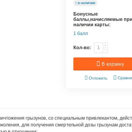
В НАЛИЧИИ
Бонусные
баллы,начисляемые пр
наличии карты:
1 балл
+
Кол-во:
−
В корзину
Сравни
Отложить
ничтожения грызунов, со специальным привлекантом, дейс
коления, для получения смертельной дозы грызунам доста
тью в отношении: