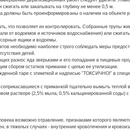
сжигать или закапывать на глубину не менее 0,5 м.
а должны быть проинформированы о наличии на объекте ро
ть, что позволяет их контролировать. Собранные трупы жи
дали от водоемов и источников водоснабжения) или сжигать 
усорные ящики и водоемы.
ектов необходимо наиболее строго соблюдать меры предост
сутствия детей.
ющих разнос яда зверьками и его попадание в пищевые про
им сбором остатков приманки с целью ее утилизации.
ежденной таре с этикеткой и надписью "ТОКСИЧНО!" в спе
ы, соприкасавшиеся с приманкой тщательно вымыть теплой 
вом растворе (2,5% мыла, 0,5% кальцинированной соды) с
овека возможно отравление, признаками которого являются
н, в тяжелых случаях - внутренние кровотечения и кровоиз