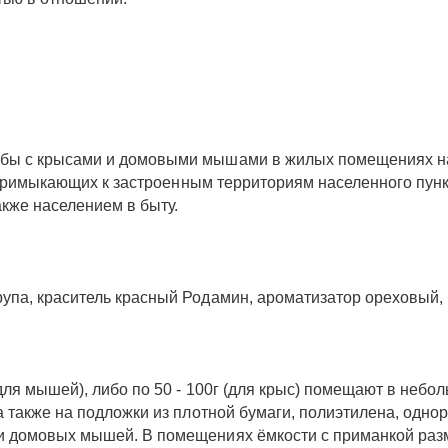
ьбы с крысами и домовыми мышами в жилых помещениях на
ах, примыкающих к застроенным территориям населенного пу
кже населением в быту.
упа, краситель красный Родамин, ароматизатор ореховый, 
(для мышей), либо по 50 - 100г (для крыс) помещают в неб
 а также на подложки из плотной бумаги, полиэтилена, одн
 и домовых мышей. В помещениях ёмкости с приманкой раз