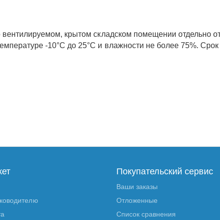
о вентилируемом, крытом складском помещении отдельно от
емпературе -10°С до 25°С и влажности не более 75%. Срок 
кет
Покупательский сервис
Ваши заказы
уководителю
Отложенные
та
Список сравнения