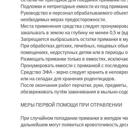
Подложки и непригодные емкости из под приманки 
Руководство и персонал обрабатываемого объект
необходимых мерах предосторожности.
Места применения средства следует пронумерова
закапывать в землю на глубину не менее 0,5 м (в
Запрещается выбрасывать остатки приманки в м
При обработках детских, лечебных, пищевых объ
помещениях, недоступных детям или в периоды от
Размещать приманки только в емкостях, исключа
Пронумеровать емкости с приманкой с последующ
Средство ЭФА - зерно следует хранить в неповр
или на складах для хранения родентицидов.
После окончания работ перчатки, руки, предмет
обезвреживать путём замачивания в мыльно-содо
МЕРЫ ПЕРВОЙ ПОМОЩИ ПРИ ОТРАВЛЕНИИ
При случайном попадании приманки в желудок чел
дальнейшем могут появиться кровоточивость десе