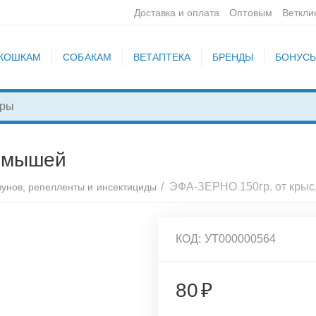
Доставка и оплата
Оптовым
Веткли
КОШКАМ
СОБАКАМ
ВЕТАПТЕКА
БРЕНДЫ
БОНУС
, мышей
/
ЭФА-ЗЕРНО 150гр. от крыс
зунов, репелленты и инсектициды
КОД:
УТ000000564
80
₽