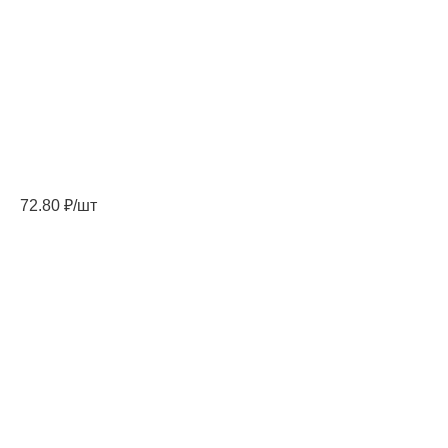
72.80
₽
/шт