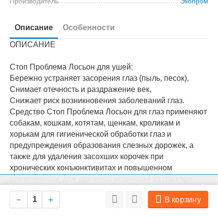
Производитель
Экопром
Описание
Особенности
ОПИСАНИЕ
Стоп Проблема Лосьон для ушей:
Бережно устраняет засорения глаз (пыль, песок),
Снимает отечность и раздражение век,
Снижает риск возникновения заболеваний глаз.
Средство Стоп Проблема Лосьон для глаз применяют
собакам, кошкам, котятам, щенкам, кроликам и
хорькам для гигиенической обработки глаз и
предупреждения образования слезных дорожек, а
также для удаления засохших корочек при
хронических конъюнктивитах и повышенном
слезотечении, для удаления истечений из глаз при
На нашем сайте мы используем cookie для сбора информации
бактериальных и вирусных инфекциях, при
Ок
технического характера. Совершая любые действия на сайте, вы
−
+
В корзину
соглашаетесь с политикой обработки персональных данных
повреждениях конъюнктивы, а также для снятия
покраснений и отечности век.