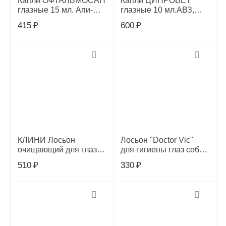
Капли ОФТАЛЬМОСАН
Капли ЦИПРОВЕТ
глазные 15 мл. Апи-
глазные 10 мл.АВЗ,
Сан, Н0000000249
550047
415
₽
600
₽
КЛИНИ Лосьон
Лосьон "Doctor Vic"
очищающий для глаз
для гигиены глаз соб. и
50 мл., K105
кош. 60мл,00-00000594
510
₽
330
₽