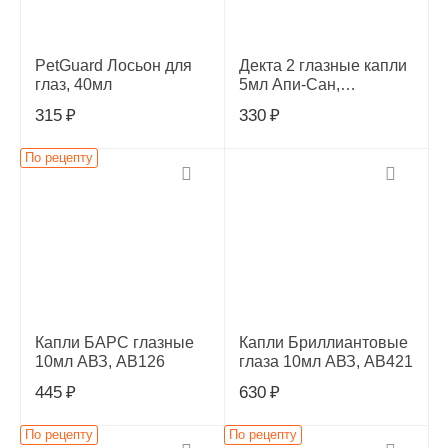
PetGuard Лосьон для
Декта 2 глазные капли
глаз, 40мл
5мл Апи-Сан,
Н0000000007
315
₽
330
₽
По рецепту
Капли БАРС глазные
Капли Бриллиантовые
10мл АВЗ, АВ126
глаза 10мл АВЗ, АВ421
445
₽
630
₽
По рецепту
По рецепту