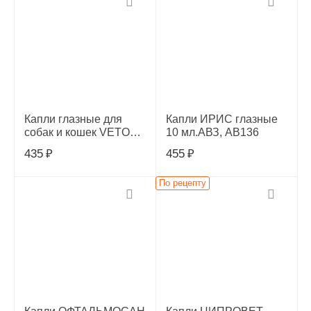
Капли глазные для
Капли ИРИС глазные
собак и кошек VETОКО
10 мл.АВЗ, АВ136
10мл (по рецепту)
435
₽
455
₽
По рецепту