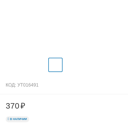
КОД:
УТ016491
370
₽
В НАЛИЧИИ