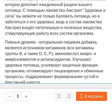
которое дополнит ежедневный рацион вашего
питомца. С помощью лакомства Амстрел "Здоровье и
сила" вы можете не только баловать питомца, но и
заботиться о его здоровье, ведь в состав лакомства
Амстрел входят питательные и полезные вещества,
стимулирующие работу всех систем организма.
Пивные дрожжи - натуральная пищевая добавка,
является источником витаминов (все витамины
группы В, а также D, E, P), аминокислот, макро- и
микроэлементов и антиоксидантов. Улучшают
здоровье питомца, усиливают защитные функции
организма, оптимизируют пищеварение и обменные
процессы, поддерживают формирование густой и
блестящей шерсти.
На нашем сайте мы используем cookie для сбора информации
Омега-3 кислоты - обеспечивают здоровье суставов,
Ок
технического характера. Совершая любые действия на сайте, вы
−
+
В корзину
повышают выносливость и физическое состояние,
соглашаетесь с политикой обработки персональных данных
помогают поддерживать здоровье кожи, укрепляют
иммунную систему, улучшают общее состояние