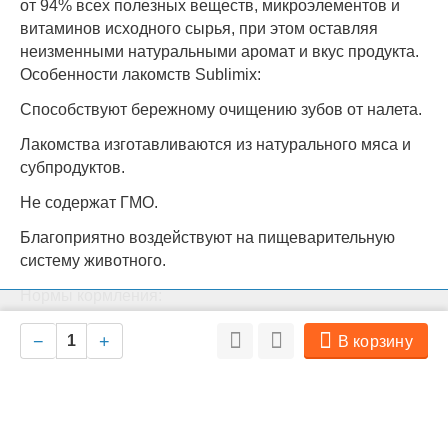
от 94% всех полезных веществ, микроэлементов и
витаминов исходного сырья, при этом оставляя
неизменными натуральными аромат и вкус продукта.
Особенности лакомств Sublimix:
Способствуют бережному очищению зубов от налета.
Лакомства изготавливаются из натурального мяса и
субпродуктов.
Не содержат ГМО.
Благоприятно воздействуют на пищеварительную
систему животного.
Нормы кормления:
На нашем сайте мы используем cookie для сбора информации
Лакомства не должны составлять более 10%
Ок
технического характера. Совершая любые действия на сайте, вы
−
+
В корзину
соглашаетесь с политикой обработки персональных данных
ежедневного рациона собаки. Также обеспечьте
питомцу постоянный доступ к чистой воде.
Prime Ever Sublimix (Сублимикс) Наггетсы из индейки
с яблоком — это инновационные сублимированные
лакомства для собак всех пород с 3х месяцев.