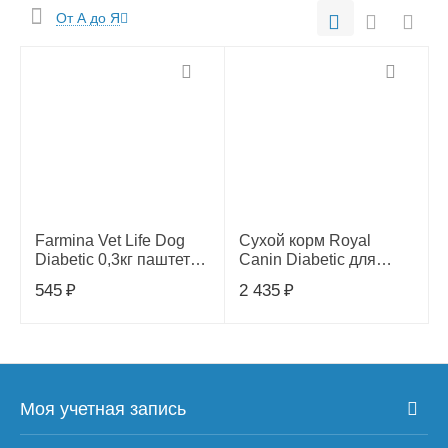
От А до Я
Farmina Vet Life Dog
Сухой корм Royal
Diabetic 0,3кг паштет
Canin Diabetic для
для собак при диабете,
взрослых собак при
545
₽
2 435
₽
106374
сахарном диабете, 1,5
кг
Моя учетная запись