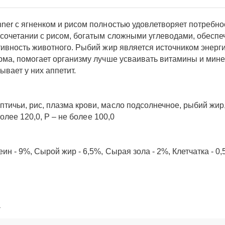
er с ягненком и рисом полностью удовлетворяет потребнос
сочетании с рисом, богатым сложными углеводами, обеспе
ивность животного. Рыбий жир является источником энерг
рма, помогает организму лучше усваивать витамины и мин
вает у них аппетит.
чьи, рис, плазма крови, масло подсолнечное, рыбий жир, к
олее 120,0, Р – не более 100,0
н - 9%, Сырой жир - 6,5%, Сырая зола - 2%, Клетчатка - 0
а