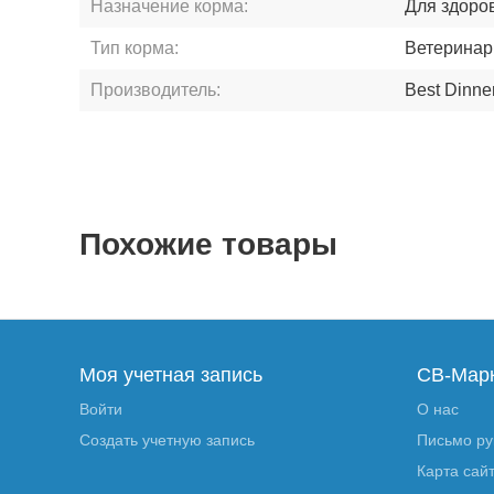
Назначение корма:
Для здоро
Тип корма:
Ветеринар
Производитель:
Best Dinne
Похожие товары
Моя учетная запись
СВ-Мар
Войти
О нас
Создать учетную запись
Письмо р
Карта сай