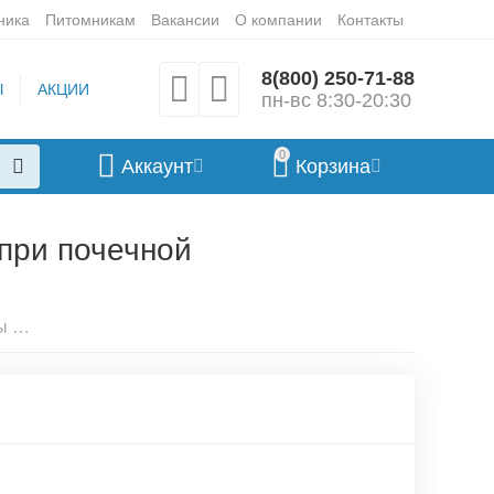
ника
Питомникам
Вакансии
О компании
Контакты
8(800) 250-71-88
Ы
АКЦИИ
пн-вс 8:30-20:30
0
Аккаунт
Корзина
 при почечной
Best Dinner Vet Profi Renal консервы для собак индейка диета при почечной недостаточности 100гр