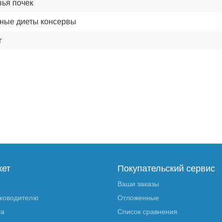
вья почек
ные диеты консервы
r
кет
Покупательский сервис
Ваши заказы
уководителю
Отложенные
та
Список сравнения