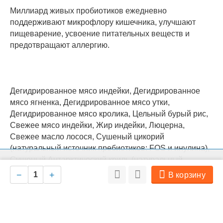
Миллиард живых пробиотиков ежедневно
поддерживают микрофлору кишечника, улучшают
пищеварение, усвоение питательных веществ и
предотвращают аллергию.
Дегидрированное мясо индейки, Дегидрированное
мясо ягненка, Дегидрированное мясо утки,
Дегидрированное мясо кролика, Цельный бурый рис,
Свежее мясо индейки, Жир индейки, Люцерна,
Свежее масло лосося, Сушеный цикорий
(натуральный источник пребиотиков: FOS и инулина),
Cушеный Антарктический криль (натуральный
На нашем сайте мы используем cookie для сбора информации
Ок
технического характера. Совершая любые действия на сайте, вы
источник EPA и DHA), Сушеные яблоки, Мука из плода
−
+
В корзину
соглашаетесь с политикой обработки персональных данных
Рожкового дерева, Пивные дрожжи (натуральный
источник MOS), Юкка Шидигера, Глюкозамин,
Хондроитин, МСМ (метилсульфонилметан), Живые
пробиотики (Enterococcus faecium), Комплекс