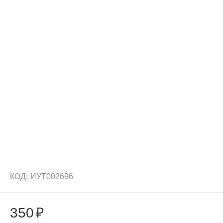
КОД:
ИУТ002696
350
₽