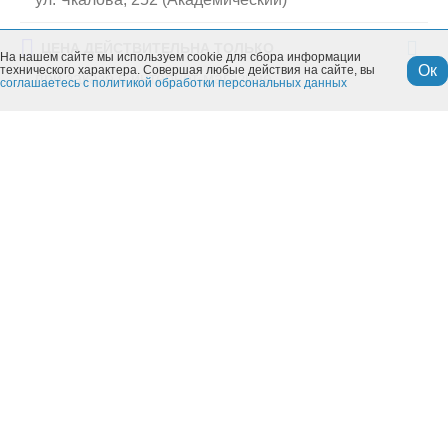
ЦЕНА ДЕЙСТВИТЕЛЬНА ТОЛЬКО
На нашем сайте мы используем cookie для сбора информации
Ок
технического характера. Совершая любые действия на сайте, вы
при заказе в интернет-магазине
соглашаетесь с политикой обработки персональных данных
Похожие товары
Моя учетная запись
СВ-Маркет