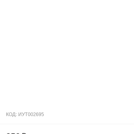
КОД:
ИУТ002695