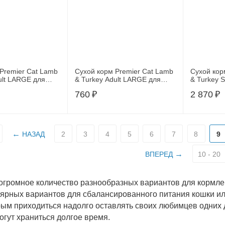
Premier Cat Lamb
Сухой корм Premier Cat Lamb
Сухой кор
t LARGE для
& Turkey Adult LARGE для
& Turkey S
ых пород, с
кошек крупных пород, с
стерилизо
760
₽
2 870
₽
ка и индейкой,
мясом ягненка и индейкой,
мясом ягн
0,4кг
2кг
НАЗАД
2
3
4
5
6
7
8
9
ВПЕРЕД
10 - 20
огромное количество разнообразных вариантов для кормл
ярных вариантов для сбалансированного питания кошки или
рым приходиться надолго оставлять своих любимцев одних 
огут храниться долгое время.