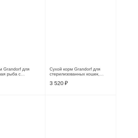
м Grandorf для
Сухой корм Grandorf для
лая рыба с
стерилизованных кошек,
индейкой, 2 кг
индейка, 2 кг
3 520
₽