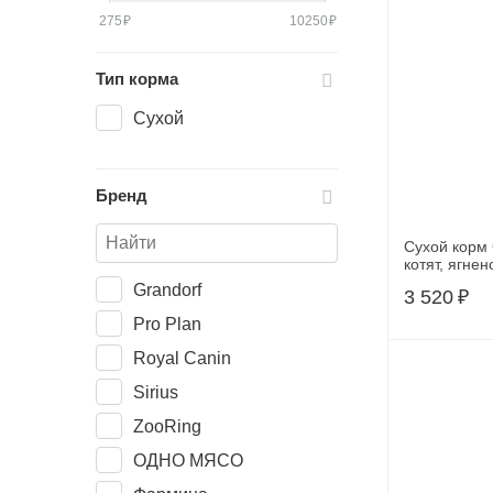
275
₽
10250
₽
Тип корма
Сухой
Бренд
Сухой корм 
котят, 
Grandorf
3 520
₽
Pro Plan
Royal Canin
Sirius
ZooRing
ОДНО МЯСО