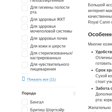
Гипоаллергенный
Большой асс
Для гигиены полости
интернет-маг
рта
качественны
Для здоровья ЖКТ
Royal Canin 
Для здоровья
мочеполовой системы
Особенн
Для здоровья почек
Многие хозя
Для кожи и шерсти
Удобст
Для стерилизованных/
Отличным
кастрированных
готовить
Для чувствительного
пищеварения
Срок хр
Сухой ко
Контроль веса
Показать все (11)
стоит уч
При беременности и
лактации
Забота 
Порода
Дополнит
При расстройствах
пищеварительной
рта: кор
Бенгал
системы
Желательно 
Бритиш Шортхэйр