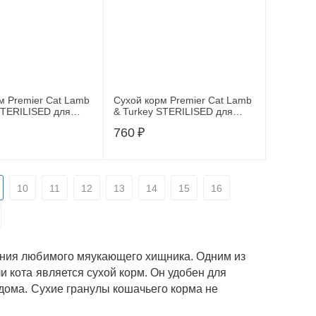
м Premier Cat Lamb
Сухой корм Premier Cat Lamb
TERILISED для
& Turkey STERILISED для
ванных кошек, с
стерилизованных кошек, с
760
₽
енка и индейкой,
мясом ягненка и индейкой,
400г
10
11
12
13
14
15
16
ения любимого мяукающего хищника. Одним из
 кота является сухой корм. Он удобен для
дома. Сухие гранулы кошачьего корма не