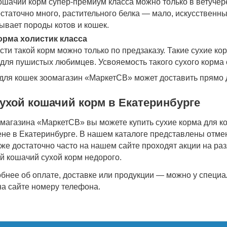
ошачий корм супер-премиум класса можно только в ветучер
статочно много, растительного белка — мало, искусственны
ывает породы котов и кошек.
орма холистик класса
ти такой корм можно только по предзаказу. Такие сухие к
для пушистых любимцев. Усвояемость такого сухого корма 
для кошек зоомагазин «МаркетСВ» может доставить прямо 
ухой кошачий корм в Екатеринбурге
омагазина «МаркетСВ» вы можете купить сухие корма для к
ене в Екатеринбурге. В нашем каталоге представлены отм
же достаточно часто на нашем сайте проходят акции на раз
й кошачий сухой корм недорого.
обнее об оплате, доставке или продукции — можно у специ
на сайте номеру телефона.