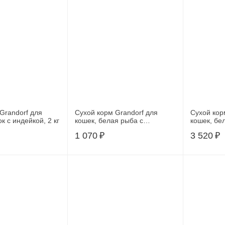
Grandorf для
Сухой корм Grandorf для
Сухой кор
ягненок с индейкой, 2 кг
кошек, белая рыба с
кошек, бе
индейкой, 0,4 кг
1 070
₽
3 520
₽