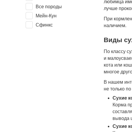
любимца име
Все породы
лучше проко
Мейн-Кун
При кормлен
Сфинкс
наличием.
Виды су
По классу су
и малоусвае
кота или кош
многое друго
В нашем инт
не только по
Сухие к
Корма пр
составля
вывода ш
Сухие к