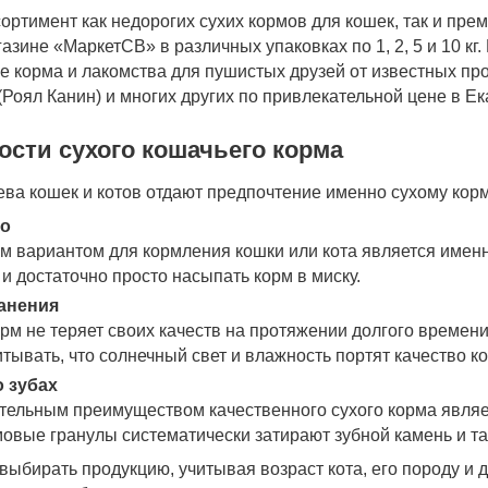
ортимент как недорогих сухих кормов для кошек, так и пре
азине «МаркетСВ» в различных упаковках по 1, 2, 5 и 10 кг
е корма и лакомства для пушистых друзей от известных пр
(Роял Канин) и многих других по привлекательной цене в Ек
ости сухого кошачьего корма
ева кошек и котов отдают предпочтение именно сухому корм
во
 вариантом для кормления кошки или кота является именно
 и достаточно просто насыпать корм в миску.
анения
рм не теряет своих качеств на протяжении долгого времени
итывать, что солнечный свет и влажность портят качество к
о зубах
ельным преимуществом качественного сухого корма являет
мовые гранулы систематически затирают зубной камень и т
выбирать продукцию, учитывая возраст кота, его породу и 