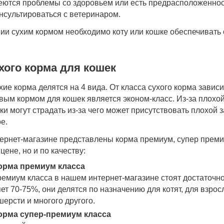
ются проблемы со здоровьем или есть предрасположенност
нсультироваться с ветеринаром.
ии сухим кормом необходимо коту или кошке обеспечивать о
хого корма для кошек
хие корма делятся на 4 вида. От класса сухого корма завис
вым кормом для кошек является эконом-класс. Из-за плохо
ки могут страдать из-за чего может присутствовать плохой з
е.
ернет-магазине представлены корма премиум, супер премиу
 цене, но и по качеству:
орма премиум класса
емиум класса в нашем интернет-магазине стоят достаточно
ет 70-75%, они делятся по назначению для котят, для взрос
ерсти и многого другого.
орма супер-премиум класса