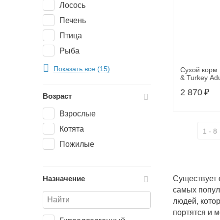
Лосось
Печень
Птица
Рыба
Сельдь
Показать все (15)
Сухой корм 
& Turkey Adul
Треска
кошек крупн
2 870
₽
мясом ягнен
Возраст
Утка
2кг
Цыпленок
Взрослые
Ягненок
Котята
1 - 8
Пожилые
Назначение
Существует 
самых попул
людей, кото
портятся и м