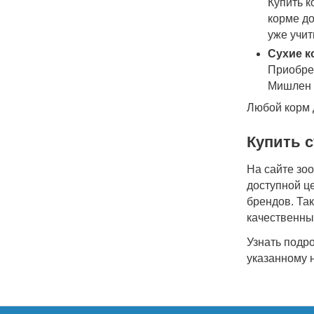
Купить к
корме до
уже учит
Сухие к
Приобрес
Мишлен 
Любой корм 
Купить с
На сайте зо
доступной ц
брендов. Так
качественны
Узнать подр
указанному 