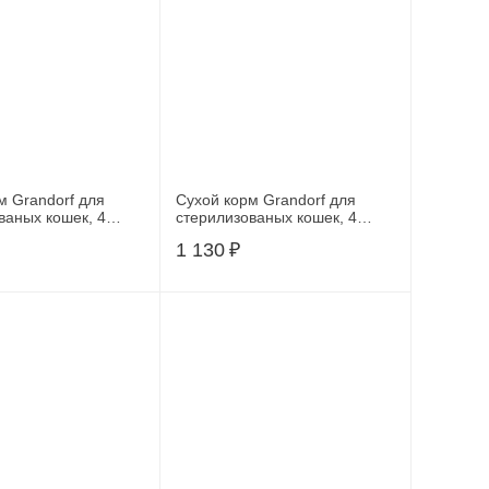
м Grandorf для
Сухой корм Grandorf для
ваных кошек, 4
стерилизованых кошек, 4
вида мяса, 2 кг
вида мяса, 0,4 кг
1 130
₽