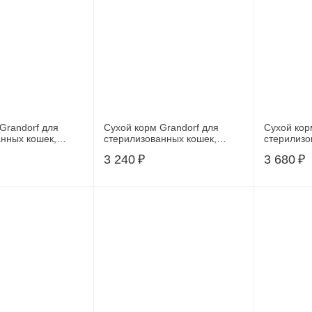
Grandorf для
Сухой корм Grandorf для
Сухой кор
анных кошек,
стерилизованных кошек,
стерилизо
кролик с индейкой, 8 кг
кролик с индейкой, 2 кг
3 240
₽
3 680
₽