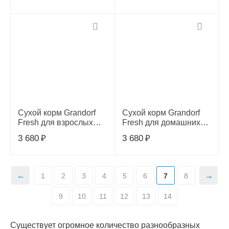
бататом, 0,4кг
кошек, свежее мясо
индейки с бататом,
0.4кг
Сухой корм Grandorf
Сухой корм Grandorf
Fresh для взрослых
Fresh для домашних
домашних кошек,
кошек, филе лосося с
3 680
₽
3 680
₽
ягненок с бататом, 2кг
бататом , 2кг
1
2
3
4
5
6
7
8
9
10
11
12
13
14
Существует огромное количество разнообразных