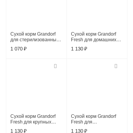
Сухой корм Grandorf
Сухой корм Grandorf
для стерилизованных
Fresh для домашних
кошек, кролик с
кошек, филе лосося с
1 070
₽
1 130
₽
индейкой, 0,4 кг
бататом, 0.4кг
Сухой корм Grandorf
Сухой корм Grandorf
Fresh для крупных
Fresh для
кошек, ягненок с
стерилизованных
1 130
₽
1 130
₽