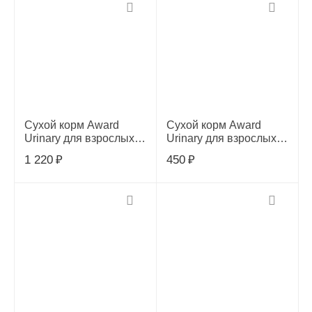
Сухой корм Award
Сухой корм Award
Urinary для взрослых
Urinary для взрослых
кошек для
кошек для
1 220
₽
450
₽
профилактики МКБ, с
профилактики МКБ, с
курицей, клюквой,
курицей, клюквой,
цикорием и рыбьим
цикорием и рыбьим
жиром, 1.5кг
жиром, 400г