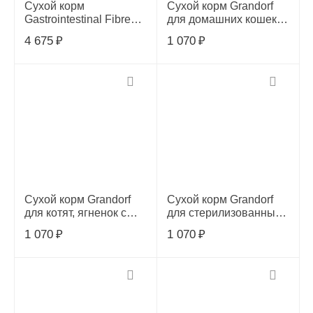
Сухой корм
Сухой корм Grandorf
Gastrointestinal Fibre
для домашних кошек,
Response для кошек
ягненок с индейкой, 0,4
4 675
₽
1 070
₽
при запорах, 2 кг
кг
Сухой корм Grandorf
Сухой корм Grandorf
для котят, ягненок с
для стерилизованных
индейкой, 0,4 кг
кошек, индейка, 0,4 кг
1 070
₽
1 070
₽