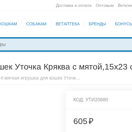
Доставка и оплата
Оптовым
Веткли
КОШКАМ
СОБАКАМ
ВЕТАПТЕКА
БРЕНДЫ
БОНУС
ошек Уточка Кряква с мятой,15х23 
Pet-it мягкая игрушка для кошек Уточка Кряква с мятой,15х23 см, 27711
КОД:
УТИ20680
605
₽