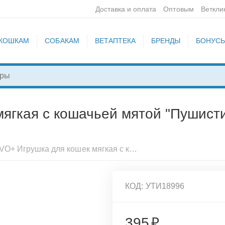
Доставка и оплата
Оптовым
Веткли
КОШКАМ
СОБАКАМ
ВЕТАПТЕКА
БРЕНДЫ
БОНУС
ягкая с кошачьей мятой "Пушисти
DUVO+ Игрушка для кошек мягкая с кошачьей мятой "Пушистик с глазками", бежевая (Бельгия)
КОД:
УТИ18996
395
₽