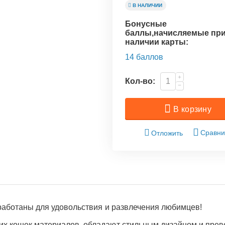
В НАЛИЧИИ
Бонусные
баллы,начисляемые пр
наличии карты:
14 баллов
+
Кол-во:
−
В корзину
Сравни
Отложить
зработаны для удовольствия и развлечения любимцев!
их кошек материалов, обладают стильным дизайном и пре