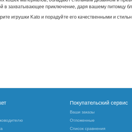
ой в захватывающее приключение, даря вашему питомцу бла
ите игрушки Kato и порадуйте его качественными и стильн
кет
Покупательский сервис
Ваши заказы
уководителю
Отложенные
та
Список сравнения