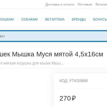
Доставка и оплата
Оптовым
Веткли
КОШКАМ
СОБАКАМ
ВЕТАПТЕКА
БРЕНДЫ
БОНУС
кошек Мышка Муся мятой 4,5х16см
Pet-it мягкая игрушка для кошек Мышка Муся мятой 4,5х16см
КОД:
УТИ20688
270
₽