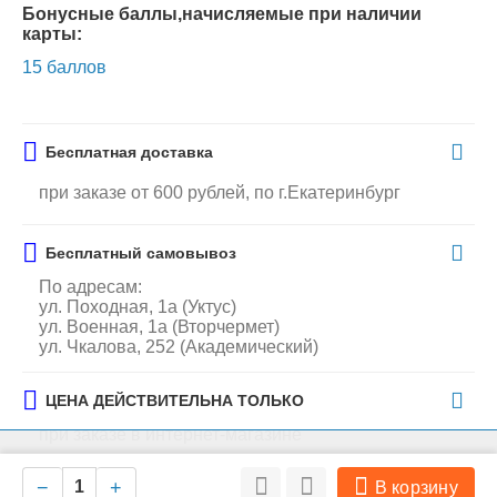
Бонусные баллы,начисляемые при наличии
карты:
15 баллов
Бесплатная доставка
при заказе от 600 рублей, по г.Екатеринбург
Бесплатный самовывоз
По адресам:
ул. Походная, 1а (Уктус)
ул. Военная, 1а (Вторчермет)
ул. Чкалова, 252 (Академический)
ЦЕНА ДЕЙСТВИТЕЛЬНА ТОЛЬКО
при заказе в интернет-магазине
На нашем сайте мы используем cookie для сбора информации
Ок
технического характера. Совершая любые действия на сайте, вы
−
+
В корзину
соглашаетесь с политикой обработки персональных данных