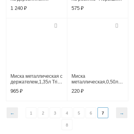
подставке "Древо",
0,32л, 30251046
1 240
₽
575
₽
0,33л, 30261114
Миска металлическая с
Миска
держателем,1,35л Triol,
металлическая,0,50л
30261052
Triol, 30261020
965
₽
220
₽
1
2
3
4
5
6
7
8