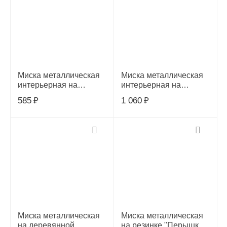
Миска металлическая
Миска металлическая
интерьерная на
интерьерная на
силиконовой резинке
силиконовой резинке
585
₽
1 060
₽
утяжеленная "Гранж",
утяжеленная "Гранж",
0,4л, 30261130
1,2л, 30261132
Миска металлическая
Миска металлическая
на деревянной
на резинке "Перышки",