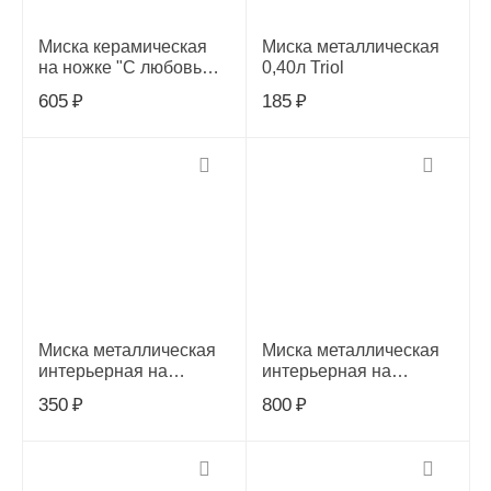
Миска керамическая
Миска металлическая
на ножке "С любовью",
0,40л Triol
0,12л, Triol, 30231049
605
₽
185
₽
Миска металлическая
Миска металлическая
интерьерная на
интерьерная на
силиконовой резинке
силиконовой резинке
350
₽
800
₽
"Лофт", 0,45л,
"Техно", 0,4л,
30261128
30261125