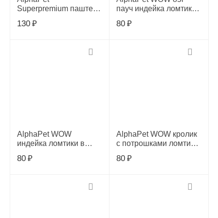
Superpremium паштет с
пауч индейка ломтики
лососем для кошек 80
в соусе д/стерил.
130
₽
80
₽
гр
кошек, 655209
AlphaPet WOW
AlphaPet WOW кролик
индейка ломтики в
с потрошками ломтики
соусе д/котят 85г,
в соусе д/кошек 85г,
80
₽
80
₽
655223
655193