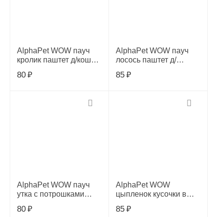
AlphaPet WOW пауч
AlphaPet WOW пауч
кролик паштет д/кошек
лосось паштет д/
85г, 655384
берем., кормящ. кошек
80
₽
85
₽
и котят 85г, 655322
AlphaPet WOW пауч
AlphaPet WOW
утка с потрошками
цыпленок кусочки в
сочные ломтики в
соусе д/кошек 85г,
80
₽
85
₽
соусе д/кошек c чувств.
655247