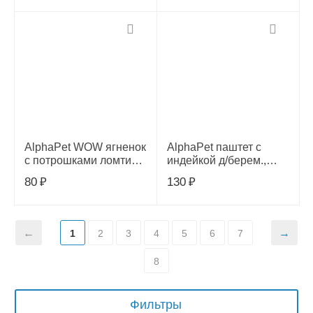
пищев. 85г, 655186
AlphaPet WOW ягненок
AlphaPet паштет с
с потрошками ломтики
индейкой д/берем.,
в соусе д/кошек 85г,
кормящ. кошек и котят
80
₽
130
₽
655216
80г, 653625
1
2
3
4
5
6
7
8
Фильтры