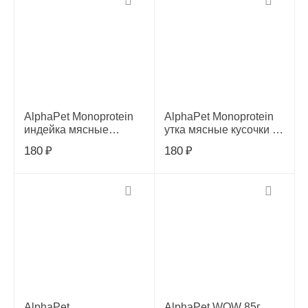
AlphaPet Monoprotein
AlphaPet Monoprotein
индейка мясные
утка мясные кусочки в
кусочки в соусе д/
соусе д/кошек 80г,
180
₽
180
₽
кошек 80г, 657920
657944
AlphaPet
AlphaPet WOW 85г