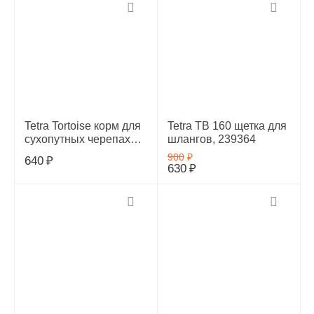
Tetra Tortoise корм для
Tetra ТВ 160 щетка для
сухопутных черепах
шлангов, 239364
250 мл, 149465
900
₽
640
₽
630
₽