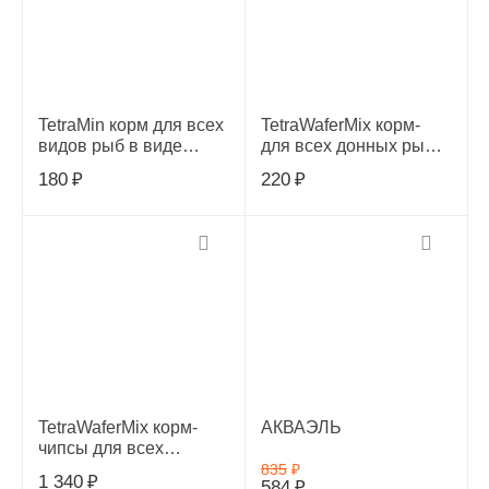
TetraMin корм для всех
TetraWaferMix корм-
видов рыб в виде
для всех донных рыб
хлопьев 12 г
15 г (sachet),134461
180
₽
220
₽
(sachet),766402
TetraWaferMix корм-
АКВАЭЛЬ
чипсы для всех
донных рыб 250 мл
835
₽
1 340
₽
584
₽