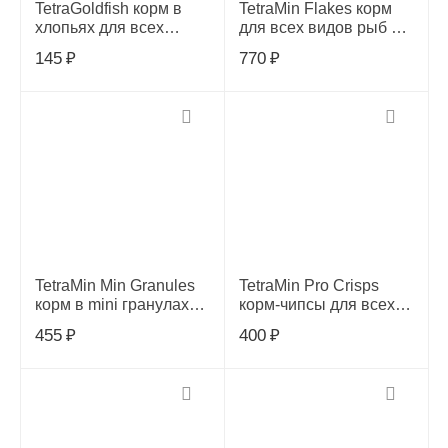
TetraGoldfish корм в
TetraMin Flakes корм
хлопьях для всех
для всех видов рыб в
видов золотых рыбок
хлопьях 250 мл
145
₽
770
₽
12 г (sachet),766389
TetraMin Min Granules
TetraMin Pro Crisps
корм в mini гранулах
корм-чипсы для всех
для молодых и мелких
видов рыб 100 мл,
455
₽
400
₽
рыб 100 мл, 199057
139626