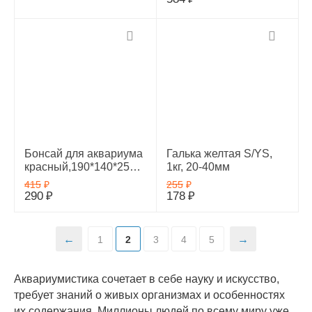
Бонсай для аквариума
Галька желтая S/YS,
красный,190*140*250м
1кг, 20-40мм
м
415
₽
255
₽
290
₽
178
₽
1
2
3
4
5
Аквариумистика сочетает в себе науку и искусство,
требует знаний о живых организмах и особенностях
их содержания. Миллионы людей по всему миру уже