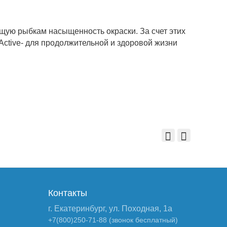
щую рыбкам насыщенность окраски. За счет этих
Active- для продолжительной и здоровой жизни
Контакты
г. Екатеринбург, ул. Походная, 1а
+7(800)250-71-88 (звонок бесплатный)