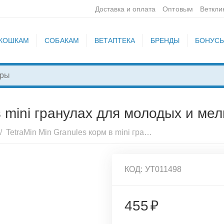
Доставка и оплата
Оптовым
Веткли
КОШКАМ
СОБАКАМ
ВЕТАПТЕКА
БРЕНДЫ
БОНУС
в mini гранулах для молодых и ме
/
TetraMin Min Granules корм в mini гранулах для молодых и мелких рыб 100 мл, 199057
КОД:
УТ011498
455
₽