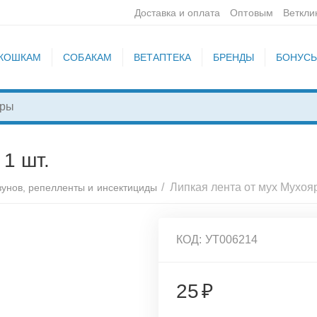
Доставка и оплата
Оптовым
Веткли
КОШКАМ
СОБАКАМ
ВЕТАПТЕКА
БРЕНДЫ
БОНУС
 1 шт.
/
Липкая лента от мух Мухояр
зунов, репелленты и инсектициды
КОД:
УТ006214
25
₽