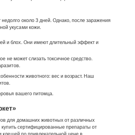
 недолго около 3 дней. Однако, после заражения
ной укусами кожи.
щей и блох. Они имеют длительный эффект и
ое не может слизать токсичное средство.
аразитов.
обенности животного: вес и возраст. Наш
итов.
оровья вашего питомца.
ркет»
тов для домашних животных от различных
те купить сертифицированные препараты от
и клещей по привлекательной цене в