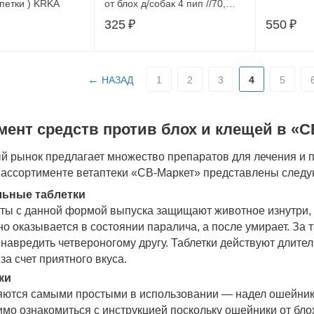
ипетки ) KRKA
от блох д/собак 4 пип //70,
C506
325
₽
550
₽
НАЗАД
1
2
3
4
5
мент средств против блох и клещей в «С
 рынок предлагает множество препаратов для лечения и п
 ассортименте ветаптеки «СВ-Маркет» представлены следу
ьные таблетки
ы с данной формой выпуска защищают животное изнутри, т
о оказывается в состоянии паралича, а после умирает. За
 навредить четвероногому другу. Таблетки действуют длите
за счет приятного вкуса.
ки
яются самыми простыми в использовании — надел ошейник 
мо ознакомиться с инструкцией поскольку ошейники от бло