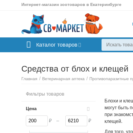
Интернет-магазин зоотоваров в Екатеринбурге
Каталог товаров
Средства от блох и клещей
/
/
Главная
Ветеринарная аптека
Противопаразитные 
Жевательны
Фильтры товаров
Блохи и кле
могут быть 
Цена
при знакомс
₽
–
₽
клещей.
Для того, ч