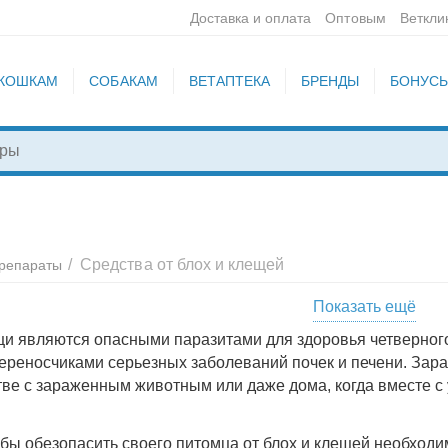
Доставка и оплата
Оптовым
Веткли
КОШКАМ
СОБАКАМ
ВЕТАПТЕКА
БРЕНДЫ
БОНУС
/
Средства от блох и клещей
препараты
Показать ещё
е таблетки
Капли
Ошейники
Прочее
Спреи
Ш
щи являются опасными паразитами для здоровья четверного
переносчиками серьезных заболеваний почек и печени. Зар
тве с зараженным животным или даже дома, когда вместе с 
тобы обезопасить своего питомца от блох и клещей необход