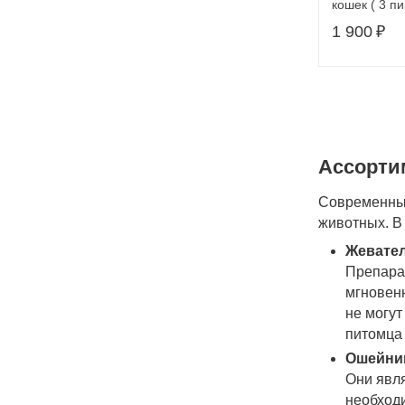
кошек ( 3 п
1 900
₽
Ассорти
Современный
животных. В
Жевател
Препарат
мгновенн
не могут
питомца 
Ошейни
Они явл
необходи