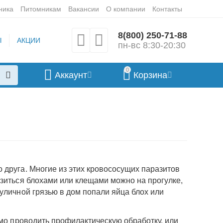
ника
Питомникам
Вакансии
О компании
Контакты
8(800) 250-71-88
Ы
АКЦИИ
пн-вс 8:30-20:30
0
Аккаунт
Корзина
ампуни
 друга. Многие из этих кровососущих паразитов
азиться блохами или клещами можно на прогулке,
уличной грязью в дом попали яйца блох или
имо проводить профилактическую обработку, или