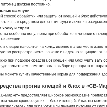
 питомец должен постоянно.
льные шампуни
 способ обработки или защиты от клещей и блох действует
 отличным средством для снятия зуда и лечения раздражен
а холку и спреи
ства особенно популярны при обработке и лечении от кле
 нанесении.
х и клещей наносятся на холку, именно в этом месте животн
едство распространяется по коже и надежно защищает от п
жно при подборе средства от клещей или блох учитывать ос
с удовольствием поможет вам в выборе препарата от параз
 вы можете купить качественные корма для поддержания зд
редства против клещей и блох в «СВ-Ма
СВ-Маркет» предоставляет широкое разнообразие препара
в том числе кровососущих — блох и клещей. У нас вы може
роизводителей для обработки или лечения питомца от блох 