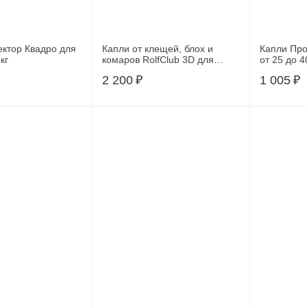
ектор Квадро для
Капли от клещей, блох и
Капли Про
кг
комаров RolfClub 3D для
от 25 до 40
собак 10-20кг (3пип)
2 200
₽
1 005
₽