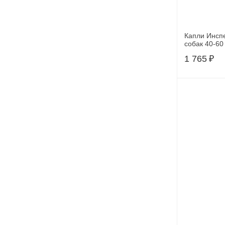
Капли Инсп
собак 40-60 
1 765
₽