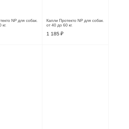
текто NP для собак.
Капли Протекто NP для собак.
 кг.
от 40 до 60 кг.
1 185
₽