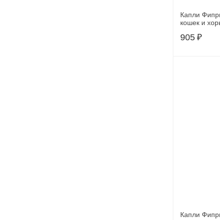
Капли Фиприс
кошек и хор
KRKA
905
₽
Капли Фипр