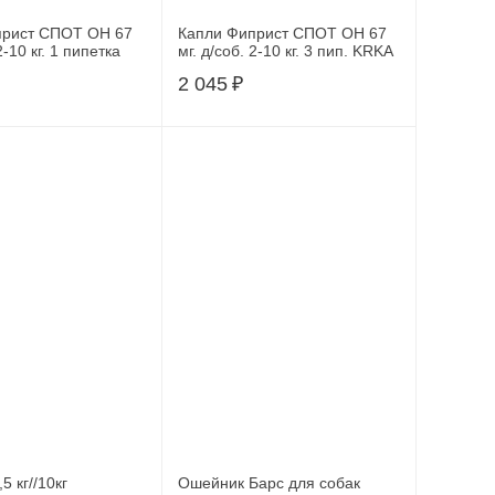
прист СПОТ ОН 67
Капли Фиприст СПОТ ОН 67
2-10 кг. 1 пипетка
мг. д/соб. 2-10 кг. 3 пип. KRKA
2 045
₽
5 кг//10кг
Ошейник Барс для собак