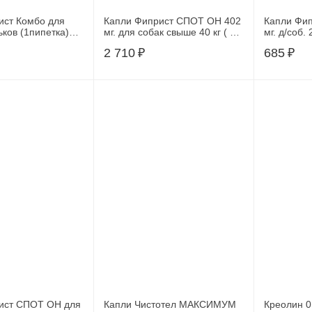
т Комбо для
Капли Фиприст СПОТ ОН 402
Капли Фи
ьков (1пипетка)
мг. для собак свыше 40 кг ( 3
мг. д/соб. 
пип) KRKA
2 710
₽
685
₽
ист СПОТ ОН для
Капли Чистотел МАКСИМУМ
Креолин 0,