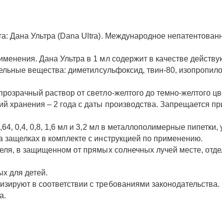
а: Дана Ультра (Dana Ultra). Международное непатентован
менения. Дана Ультра в 1 мл содержит в качестве действу
ательные вещества: диметилсульфоксид, твин-80, изопропил
розрачный раствор от светло-желтого до темно-желтого цв
й хранения – 2 года с даты производства. Запрещается пр
64, 0,4, 0,8, 1,6 мл и 3,2 мл в металлополимерные пипетки
 защелках в комплекте с инструкцией по применению.
еля, в защищенном от прямых солнечных лучей месте, отдел
ых для детей.
зируют в соответствии с требованиями законодательства.
а.