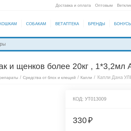
Доставка и оплата
Оптовым
Веткли
КОШКАМ
СОБАКАМ
ВЕТАПТЕКА
БРЕНДЫ
БОНУС
к и щенков более 20кг , 1*3,2мл
/
/
/
препараты
Средства от блох и клещей
Капли
КОД:
УТ013009
330
₽