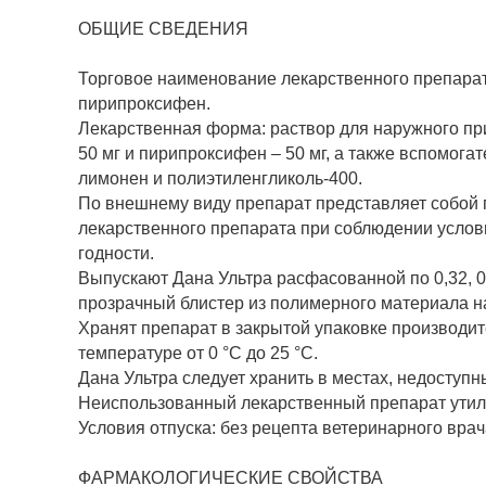
ОБЩИЕ СВЕДЕНИЯ
Торговое наименование лекарственного препарат
пирипроксифен.
Лекарственная форма: раствор для наружного при
50 мг и пирипроксифен – 50 мг, а также вспомог
лимонен и полиэтиленгликоль-400.
По внешнему виду препарат представляет собой п
лекарственного препарата при соблюдении услови
годности.
Выпускают Дана Ультра расфасованной по 0,32, 0,
прозрачный блистер из полимерного материала на
Хранят препарат в закрытой упаковке производит
температуре от 0 °С до 25 °С.
Дана Ультра следует хранить в местах, недоступн
Неиспользованный лекарственный препарат утили
Условия отпуска: без рецепта ветеринарного врач
ФАРМАКОЛОГИЧЕСКИЕ СВОЙСТВА