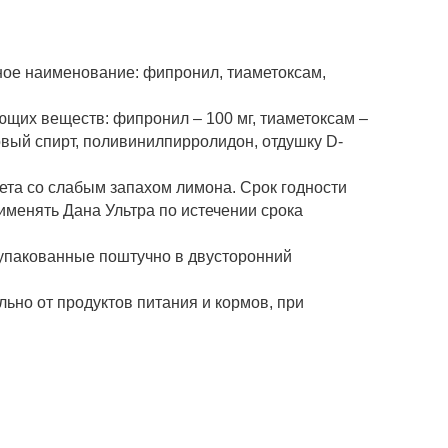
ное наименование: фипронил, тиаметоксам,
ющих веществ: фипронил – 100 мг, тиаметоксам –
овый спирт, поливинилпирролидон, отдушку D-
ета со слабым запахом лимона. Срок годности
именять Дана Ультра по истечении срока
, упакованные поштучно в двусторонний
ьно от продуктов питания и кормов, при