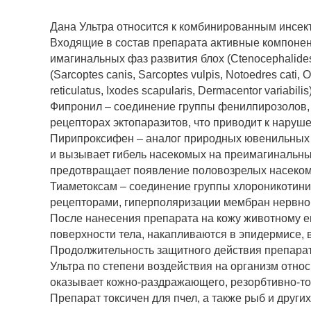
Дана Ультра относится к комбинированным инсе
Входящие в состав препарата активные компонен
имагинальных фаз развития блох (Ctenocephalides c
(Sarcoptes canis, Sarcoptes vulpis, Notoedres cati,
reticulatus, Ixodes scapularis, Dermacentor variabili
Фипронил – соединение группы фенилпирозолов,
рецепторах эктопаразитов, что приводит к наруш
Пирипроксифен – аналог природных ювенильных г
и вызывает гибель насекомых на преимагинальных
предотвращает появление половозрелых насекомы
Тиаметоксам – соединение группы хлороникотини
рецепторами, гиперполяризации мембран нервног
После нанесения препарата на кожу животному е
поверхности тела, накапливаются в эпидермисе, 
Продолжительность защитного действия препарата
Ультра по степени воздействия на организм отно
оказывает кожно-раздражающего, резорбтивно-то
Препарат токсичен для пчел, а также рыб и други