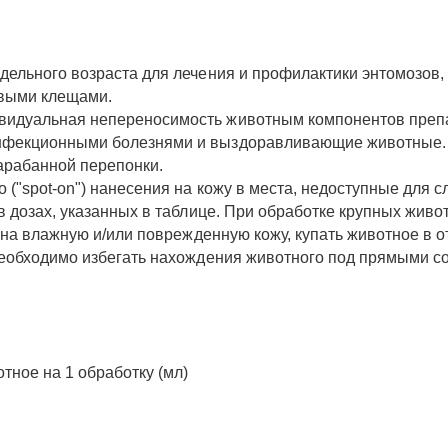
едельного возраста для лечения и профилактики энтомозов
овыми клещами.
идуальная непереносимость животным компонентов препар
инфекционными болезнями и выздоравливающие животные. 
арабанной перепонки.
 ("spot-on") нанесения на кожу в места, недоступные для
в дозах, указанных в таблице. При обработке крупных живо
ат на влажную и/или поврежденную кожу, купать животное в
Необходимо избегать нахождения животного под прямыми с
отное на 1 обработку (мл)