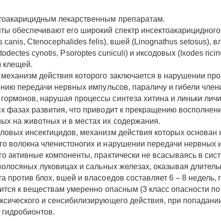
ктоакарицидным лекарственным препаратам.
ты обеспечивают его широкий спектр инсектоакарицидного
anis, Ctenocephalides felis), вшей (Linognathus setosus), в
 Otodectes cynotis, Psoroptes cuniculi) и иксодовых (Ixodes ri
s) клещей.
 механизм действия которого заключается в нарушении пр
ению передачи нервных импульсов, параличу и гибели член
ормонов, нарушая процессы синтеза хитина и линьки личи
 фазах развития, что приводит к прекращению восполнени
х на животных и в местах их содержания.
ловых инсектицидов, механизм действия которых основан
о волокна членистоногих и нарушении передачи нервных им
го активные компоненты, практически не всасываясь в сис
волосяных луковицах и сальных железах, оказывая длитель
 против блох, вшей и власоедов составляет 6 – 8 недель, 
сится к веществам умеренно опасным (3 класс опасности по
ксического и сенсибилизирующего действия, при попадании
х гидробионтов.