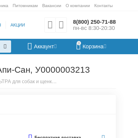
ника
Питомникам
Вакансии
О компании
Контакты
8(800) 250-71-88
Ы
АКЦИИ
пн-вс 8:30-20:30
0
Аккаунт
Корзина
 Апи-Сан, У0000003213
Капли Дана УЛЬТРА для собак и щенков более 20кг , 1*3,2мл Апи-Сан, У0000003213
Бесплатная доставка