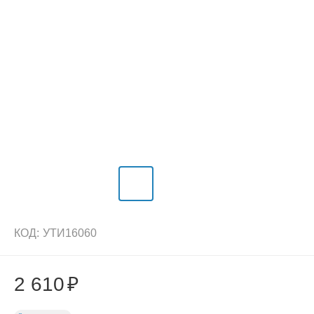
КОД:
УТИ16060
2 610
₽