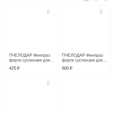
ПЧЕЛОДАР Фенпраз
ПЧЕЛОДАР Фенпраз
форте суспензия для
форте суспензия для
кошек и котят 5 мл
мелких собак и щенков
425
₽
600
₽
5 мл